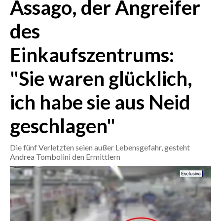
Assago, der Angreifer
CRONACA
des
ITALIA
Einkaufszentrums:
MONDO
"Sie waren glücklich,
POLITICA
ich habe sie aus Neid
ECONOMIA
geschlagen"
SERVIZI ALLE IMPRESE
LAVORO
Die fünf Verletzten seien außer Lebensgefahr, gesteht
BANDI
Andrea Tombolini den Ermittlern
SPORT IN SARDEGNA
SPORT
RISULTATI E CLASSIFICHE