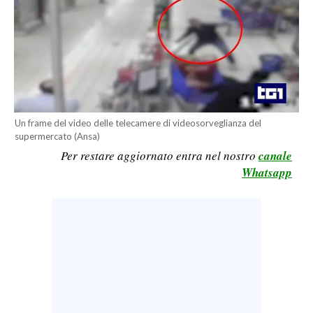
CALCIO
CALCIO REGIONALE
BASKET
VOLLEY
MOTORI
TENNIS
Un frame del video delle telecamere di videosorveglianza del
supermercato (Ansa)
ALTRI SPORT
Per restare aggiornato entra nel nostro
canale
Whatsapp
CULTURA
SPETTACOLI
GOSSIP
SARDI NEL MONDO
NOTIZIE