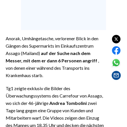
EVENTI
#CARAUNIONE
INSULARITÀ
Anorak, Umhängetasche, verlorener Blick in den
FOTO
Gängen des Supermarkts im Einkaufszentrum
Assago (Mailand)
auf der Suche nach dem
VIDEO
Messer, mit dem er dann 6 Personen angriff
,
von denen einer während des Transports ins
INFO AZIENDE
Krankenhaus starb.
ABBONATI
Tg1 zeigte exklusiv die Bilder des
ANNUNCI
Überwachungssystems des Carrefour von Assago,
NECROLOGI
wo sich der 46-jährige
Andrea Tombolini
zwei
PUBBLICITÀ
Tage lang gegen eine Gruppe von Kunden und
SPIAGGE
Mitarbeitern warf. Die Videos zeigen den Einzug
STORE
des Mannes um 18.35 Uhr und decken die nächsten