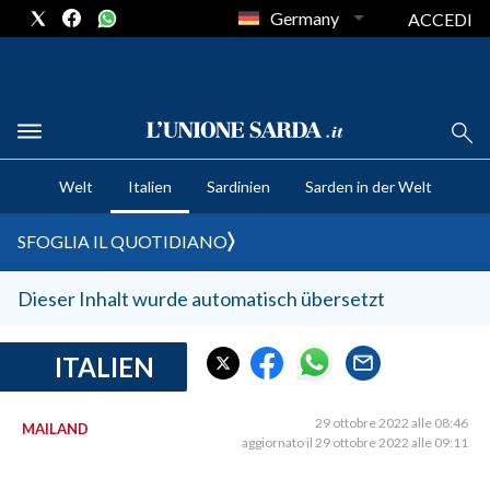
Germany
ACCEDI
CRONACA SARDEGNA
Welt
Italien
Sardinien
Sarden in der Welt
CAGLIARI
PROVINCIA DI CAGLIARI
SFOGLIA IL QUOTIDIANO
SULCIS IGLESIENTE
MEDIO CAMPIDANO
Dieser Inhalt wurde automatisch übersetzt
ORISTANO E PROVINCIA
SASSARI E PROVINCIA
ITALIEN
GALLURA
NUORO E PROVINCIA
29 ottobre 2022 alle 08:46
MAILAND
aggiornato il 29 ottobre 2022 alle 09:11
OGLIASTRA
AGENDA