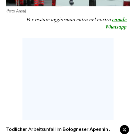
CALCIO
(foto Ansa)
CALCIO REGIONALE
Per restare aggiornato entra nel nostro
canale
BASKET
Whatsapp
VOLLEY
MOTORI
TENNIS
ALTRI SPORT
CULTURA
SPETTACOLI
GOSSIP
SARDI NEL MONDO
Tödlicher
Arbeitsunfall im
Bologneser Apennin
.
NOTIZIE