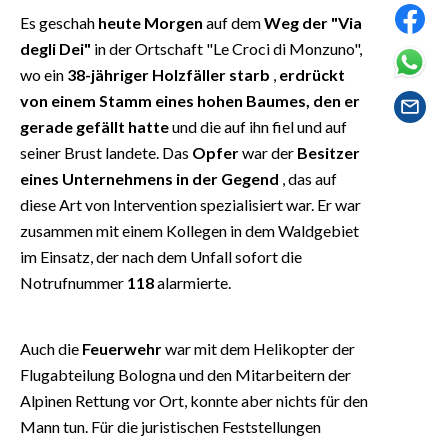
EVENTI
Es geschah
heute Morgen
auf dem
Weg der "Via
degli Dei"
in der Ortschaft "Le Croci di Monzuno",
#CARAUNIONE
wo ein
38-jähriger Holzfäller
starb
,
erdrückt
von einem Stamm eines hohen Baumes, den er
INSULARITÀ
gerade gefällt hatte
und die auf ihn fiel und auf
seiner Brust landete. Das
Opfer
war der
Besitzer
FOTO
eines Unternehmens in der Gegend
, das auf
VIDEO
diese Art von Intervention spezialisiert war. Er war
zusammen mit einem Kollegen in dem Waldgebiet
INFO AZIENDE
im Einsatz, der nach dem Unfall sofort die
Notrufnummer
118
alarmierte.
ABBONATI
ANNUNCI
NECROLOGI
Auch die
Feuerwehr
war mit dem Helikopter der
Flugabteilung Bologna und den Mitarbeitern der
PUBBLICITÀ
Alpinen Rettung vor Ort, konnte aber nichts für den
SPIAGGE
Mann tun. Für die juristischen Feststellungen
STORE