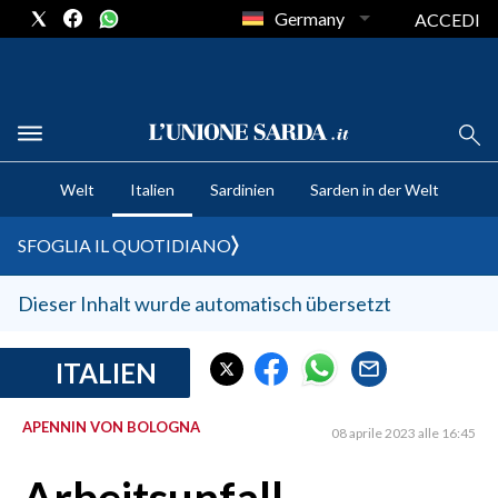
Germany
ACCEDI
CRONACA SARDEGNA
Welt
Italien
Sardinien
Sarden in der Welt
CAGLIARI
PROVINCIA DI CAGLIARI
SFOGLIA IL QUOTIDIANO
SULCIS IGLESIENTE
MEDIO CAMPIDANO
Dieser Inhalt wurde automatisch übersetzt
ORISTANO E PROVINCIA
SASSARI E PROVINCIA
ITALIEN
GALLURA
APENNIN VON BOLOGNA
NUORO E PROVINCIA
08 aprile 2023 alle 16:45
OGLIASTRA
AGENDA