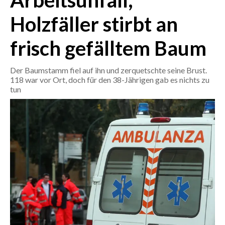
Arbeitsunfall,
Holzfäller stirbt an
CRONACA
ITALIA
frisch gefälltem Baum
MONDO
Der Baumstamm fiel auf ihn und zerquetschte seine Brust.
POLITICA
118 war vor Ort, doch für den 38-Jährigen gab es nichts zu
tun
ECONOMIA
SERVIZI ALLE IMPRESE
LAVORO
BANDI
SPORT IN SARDEGNA
SPORT
RISULTATI E CLASSIFICHE