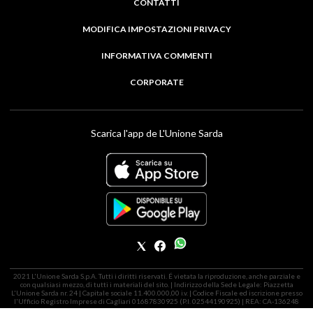
CONTATTI
MODIFICA IMPOSTAZIONI PRIVACY
INFORMATIVA COMMENTI
CORPORATE
Scarica l'app de L'Unione Sarda
2021 L'Unione Sarda S.p.A. Tutti i diritti riservati. É vietata la riproduzione, anche parziale e
con qualsiasi mezzo, di tutti i materiali del sito. | Indirizzo della Sede Legale: Piazzetta
L'Unione Sarda nr. 24 | Capitale sociale 11.400.000,00 i.v. | Codice Fiscale ed iscrizione presso
l'Ufficio Registro Imprese di Cagliari 01687830925 (P.I. 02544190925) | REA: CA-136248