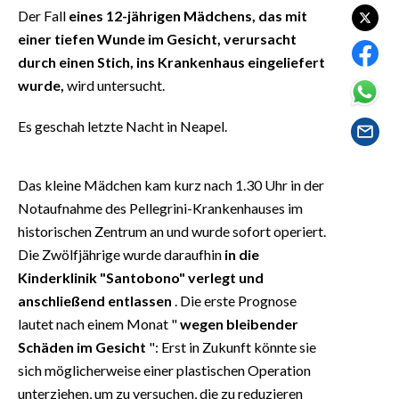
EVENTI
Der Fall
eines 12-jährigen Mädchens, das mit
einer tiefen Wunde im Gesicht, verursacht
#CARAUNIONE
durch einen Stich, ins Krankenhaus eingeliefert
wurde,
wird untersucht.
INSULARITÀ
Es geschah letzte Nacht in Neapel.
FOTO
VIDEO
Das kleine Mädchen kam kurz nach 1.30 Uhr in der
Notaufnahme des Pellegrini-Krankenhauses im
INFO AZIENDE
historischen Zentrum an und wurde sofort operiert.
ABBONATI
Die Zwölfjährige wurde daraufhin
in die
Kinderklinik "Santobono" verlegt und
ANNUNCI
anschließend entlassen
. Die erste Prognose
NECROLOGI
lautet nach einem Monat "
wegen bleibender
PUBBLICITÀ
Schäden im Gesicht
": Erst in Zukunft könnte sie
SPIAGGE
sich möglicherweise einer plastischen Operation
STORE
unterziehen, um zu versuchen, die zu reduzieren