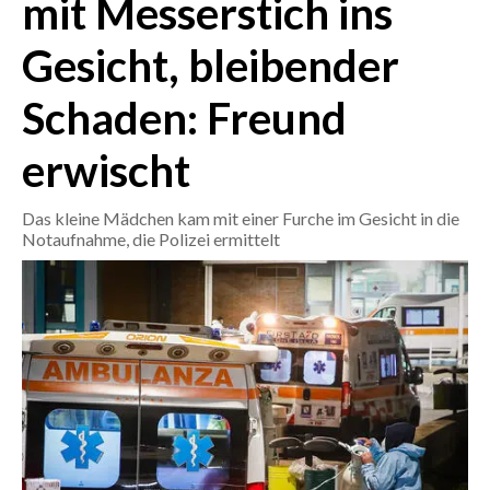
mit Messerstich ins
Gesicht, bleibender
CRONACA
ITALIA
Schaden: Freund
MONDO
erwischt
POLITICA
Das kleine Mädchen kam mit einer Furche im Gesicht in die
ECONOMIA
Notaufnahme, die Polizei ermittelt
SERVIZI ALLE IMPRESE
LAVORO
BANDI
SPORT IN SARDEGNA
SPORT
RISULTATI E CLASSIFICHE