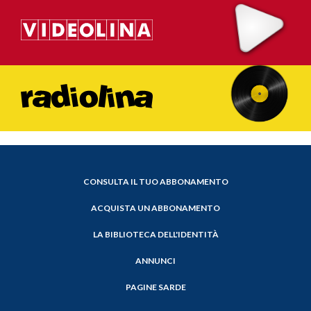
CONSULTA IL TUO ABBONAMENTO
ACQUISTA UN ABBONAMENTO
LA BIBLIOTECA DELL'IDENTITÀ
ANNUNCI
PAGINE SARDE