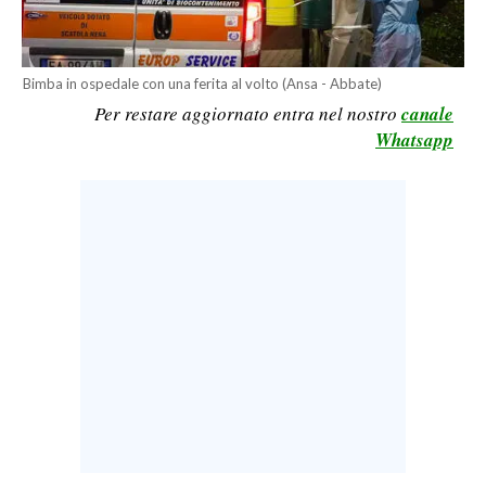
CALCIO
CALCIO REGIONALE
Bimba in ospedale con una ferita al volto (Ansa - Abbate)
BASKET
Per restare aggiornato entra nel nostro
canale
VOLLEY
Whatsapp
MOTORI
TENNIS
ALTRI SPORT
CULTURA
SPETTACOLI
GOSSIP
SARDI NEL MONDO
NOTIZIE