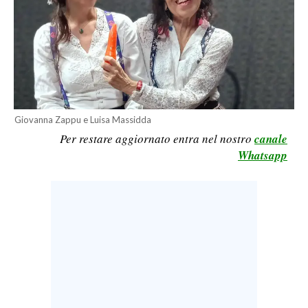
CALCIO
CALCIO REGIONALE
BASKET
VOLLEY
MOTORI
TENNIS
Giovanna Zappu e Luisa Massidda
Per restare aggiornato entra nel nostro
canale
ALTRI SPORT
Whatsapp
CULTURA
SPETTACOLI
GOSSIP
SARDI NEL MONDO
NOTIZIE