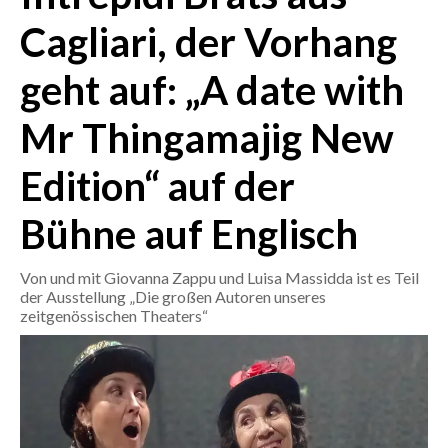
Cagliari, der Vorhang
CRONACA
geht auf: „A date with
ITALIA
MONDO
Mr Thingamajig New
POLITICA
Edition“ auf der
ECONOMIA
Bühne auf Englisch
SERVIZI ALLE IMPRESE
Von und mit Giovanna Zappu und Luisa Massidda ist es Teil
LAVORO
der Ausstellung „Die großen Autoren unseres
BANDI
zeitgenössischen Theaters“
SPORT IN SARDEGNA
SPORT
RISULTATI E CLASSIFICHE