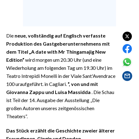
EVENTI
#CARAUNIONE
INSULARITÀ
Die
neue, vollständig auf Englisch verfasste
Produktion des Gastgeberunternehmens mit
FOTO
dem Titel „A date with Mr Thingamajig New
Edition“
wird morgen um 20.30 Uhr (und eine
VIDEO
Wiederholung am folgenden Tag um 19.30 Uhr) im
Teatro Intrepidi Monelli in der Viale Sant'Avendrace
INFO AZIENDE
100 uraufgeführt. in Cagliari.
“, von und mit
ABBONATI
Giovanna Zappu und Luisa Massidda
. Die Schau
ANNUNCI
ist Teil der 14. Ausgabe der Ausstellung „Die
NECROLOGI
großen Autoren unseres zeitgenössischen
Theaters“.
PUBBLICITÀ
SPIAGGE
Das Stück erzählt die Geschichte zweier älterer
STORE
Freundinnen, Gingin und Dondon,