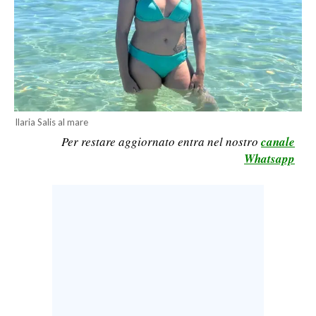
CALCIO
CALCIO REGIONALE
BASKET
VOLLEY
MOTORI
Ilaria Salis al mare
TENNIS
Per restare aggiornato entra nel nostro
canale
ALTRI SPORT
Whatsapp
CULTURA
SPETTACOLI
GOSSIP
SARDI NEL MONDO
NOTIZIE