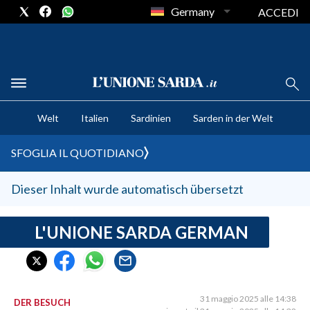
Germany
ACCEDI
CRONACA SARDEGNA
Welt
Italien
Sardinien
Sarden in der Welt
CAGLIARI
PROVINCIA DI CAGLIARI
SFOGLIA IL QUOTIDIANO
SULCIS IGLESIENTE
MEDIO CAMPIDANO
Dieser Inhalt wurde automatisch übersetzt
ORISTANO E PROVINCIA
SASSARI E PROVINCIA
L'UNIONE SARDA GERMAN
GALLURA
NUORO E PROVINCIA
OGLIASTRA
31 maggio 2025 alle 14:38
DER BESUCH
AGENDA