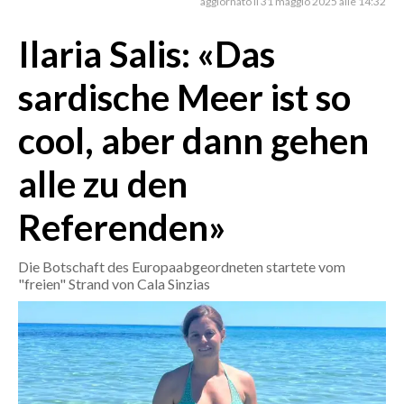
aggiornato il 31 maggio 2025 alle 14:32
Ilaria Salis: «Das
CRONACA
ITALIA
sardische Meer ist so
MONDO
cool, aber dann gehen
POLITICA
alle zu den
ECONOMIA
Referenden»
SERVIZI ALLE IMPRESE
LAVORO
Die Botschaft des Europaabgeordneten startete vom
BANDI
"freien" Strand von Cala Sinzias
SPORT IN SARDEGNA
SPORT
RISULTATI E CLASSIFICHE