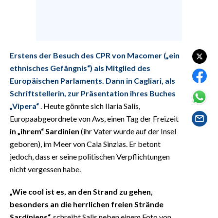
EVENTI
#CARAUNIONE
INSULARITÀ
Erstens der Besuch des CPR von Macomer („ein
ethnisches Gefängnis“) als Mitglied des
FOTO
Europäischen Parlaments. Dann in Cagliari, als
Schriftstellerin, zur Präsentation ihres Buches
VIDEO
„Vipera“
. Heute gönnte sich Ilaria Salis,
Europaabgeordnete von Avs, einen Tag der Freizeit
INFO AZIENDE
in „ihrem“ Sardinien
(ihr Vater wurde auf der Insel
ABBONATI
geboren), im Meer von Cala Sinzias. Er betont
ANNUNCI
jedoch, dass er seine politischen Verpflichtungen
NECROLOGI
nicht vergessen habe.
PUBBLICITÀ
„Wie cool ist es, an den Strand zu gehen,
SPIAGGE
besonders an die herrlichen freien Strände
STORE
Sardiniens“,
schreibt Salis neben einem Foto von