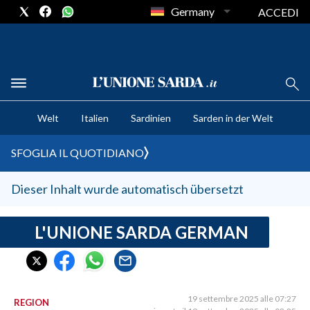
Germany
ACCEDI
CRONACA SARDEGNA
Welt
Italien
Sardinien
Sarden in der Welt
CAGLIARI
PROVINCIA DI CAGLIARI
SFOGLIA IL QUOTIDIANO
SULCIS IGLESIENTE
MEDIO CAMPIDANO
Dieser Inhalt wurde automatisch übersetzt
ORISTANO E PROVINCIA
SASSARI E PROVINCIA
L'UNIONE SARDA GERMAN
GALLURA
NUORO E PROVINCIA
OGLIASTRA
19 settembre 2025 alle 07:27
REGION
AGENDA