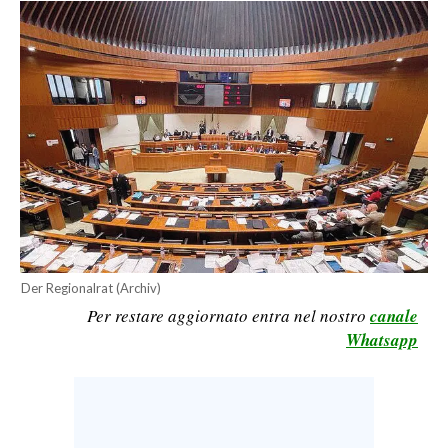
CALCIO
CALCIO REGIONALE
BASKET
VOLLEY
MOTORI
TENNIS
ALTRI SPORT
CULTURA
Der Regionalrat (Archiv)
SPETTACOLI
Per restare aggiornato entra nel nostro
canale
Whatsapp
GOSSIP
SARDI NEL MONDO
NOTIZIE