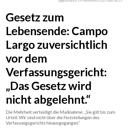
aggiornato il 19 settembre 2025 alle 08:25
Gesetz zum
CRONACA
ITALIA
Lebensende: Campo
MONDO
Largo zuversichtlich
POLITICA
vor dem
ECONOMIA
Verfassungsgericht:
SERVIZI ALLE IMPRESE
LAVORO
„Das Gesetz wird
BANDI
nicht abgelehnt.“
SPORT IN SARDEGNA
Die Mehrheit verteidigt die Maßnahme: „Sie gilt bis zum
SPORT
Urteil. Wir sind nicht über die Feststellungen des
Verfassungsgerichts hinausgegangen.“
RISULTATI E CLASSIFICHE