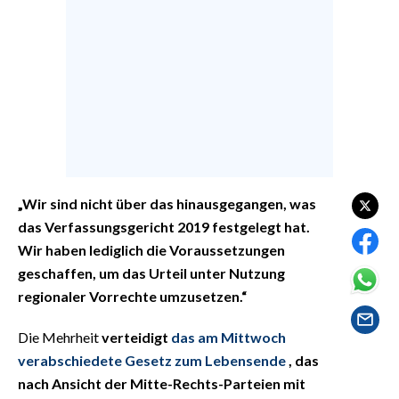
EVENTI
#CARAUNIONE
INSULARITÀ
FOTO
VIDEO
„Wir sind nicht über das hinausgegangen, was
INFO AZIENDE
das Verfassungsgericht 2019 festgelegt hat.
Wir haben lediglich die Voraussetzungen
ABBONATI
geschaffen, um das Urteil unter Nutzung
ANNUNCI
regionaler Vorrechte umzusetzen.“
NECROLOGI
PUBBLICITÀ
Die Mehrheit
verteidigt
das am Mittwoch
verabschiedete Gesetz zum Lebensende
, das
SPIAGGE
nach Ansicht der Mitte-Rechts-Parteien mit
STORE