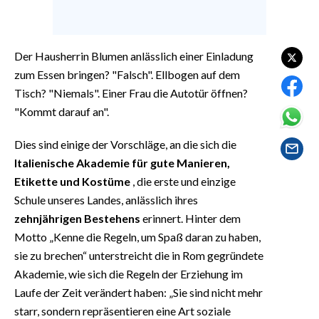
EVENTI
#CARAUNIONE
Der Hausherrin Blumen anlässlich einer Einladung
zum Essen bringen? "Falsch". Ellbogen auf dem
INSULARITÀ
Tisch? "Niemals". Einer Frau die Autotür öffnen?
FOTO
"Kommt darauf an".
Dies sind einige der Vorschläge, an die sich die
VIDEO
Italienische Akademie für gute Manieren,
INFO AZIENDE
Etikette und Kostüme
, die erste und einzige
Schule unseres Landes, anlässlich ihres
ABBONATI
zehnjährigen Bestehens
erinnert. Hinter dem
ANNUNCI
Motto „Kenne die Regeln, um Spaß daran zu haben,
NECROLOGI
sie zu brechen“ unterstreicht die in Rom gegründete
PUBBLICITÀ
Akademie, wie sich die Regeln der Erziehung im
SPIAGGE
Laufe der Zeit verändert haben: „Sie sind nicht mehr
STORE
starr, sondern repräsentieren eine Art soziale