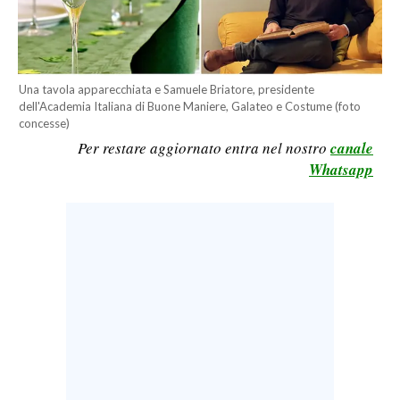
CALCIO
CALCIO REGIONALE
BASKET
Una tavola apparecchiata e Samuele Briatore, presidente
VOLLEY
dell'Academia Italiana di Buone Maniere, Galateo e Costume (foto
concesse)
MOTORI
Per restare aggiornato entra nel nostro
canale
TENNIS
Whatsapp
ALTRI SPORT
CULTURA
SPETTACOLI
GOSSIP
SARDI NEL MONDO
NOTIZIE