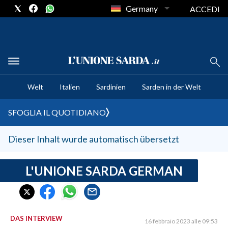
Germany
ACCEDI
CRONACA SARDEGNA
Welt
Italien
Sardinien
Sarden in der Welt
CAGLIARI
PROVINCIA DI CAGLIARI
SFOGLIA IL QUOTIDIANO
SULCIS IGLESIENTE
MEDIO CAMPIDANO
Dieser Inhalt wurde automatisch übersetzt
ORISTANO E PROVINCIA
SASSARI E PROVINCIA
L'UNIONE SARDA GERMAN
GALLURA
NUORO E PROVINCIA
OGLIASTRA
DAS INTERVIEW
16 febbraio 2023 alle 09:53
AGENDA