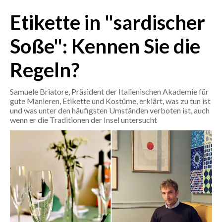
Etikette in "sardischer
CRONACA
ITALIA
Soße": Kennen Sie die
MONDO
Regeln?
POLITICA
Samuele Briatore, Präsident der Italienischen Akademie für
gute Manieren, Etikette und Kostüme, erklärt, was zu tun ist
ECONOMIA
und was unter den häufigsten Umständen verboten ist, auch
wenn er die Traditionen der Insel untersucht
SERVIZI ALLE IMPRESE
LAVORO
BANDI
SPORT IN SARDEGNA
SPORT
RISULTATI E CLASSIFICHE