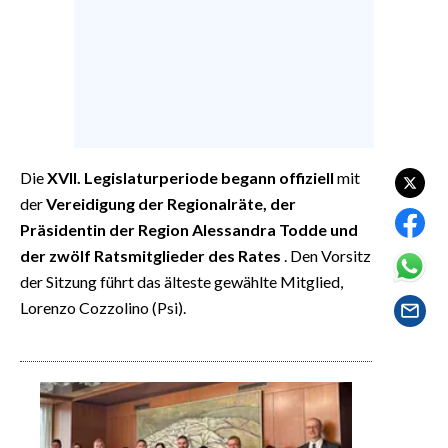
EVENTI
#CARAUNIONE
INSULARITÀ
FOTO
Die
XVII. Legislaturperiode
begann offiziell
mit
VIDEO
der
Vereidigung der Regionalräte, der
Präsidentin der Region Alessandra Todde und
INFO AZIENDE
der zwölf Ratsmitglieder des Rates
. Den Vorsitz
der Sitzung führt das älteste gewählte Mitglied,
ABBONATI
Lorenzo Cozzolino (Psi).
ANNUNCI
NECROLOGI
PUBBLICITÀ
SPIAGGE
STORE