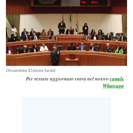
CALCIO
CALCIO REGIONALE
BASKET
VOLLEY
MOTORI
TENNIS
ALTRI SPORT
L'Assemblea (L'Unione Sarda)
CULTURA
Per restare aggiornato entra nel nostro
canale
Whatsapp
SPETTACOLI
GOSSIP
SARDI NEL MONDO
NOTIZIE