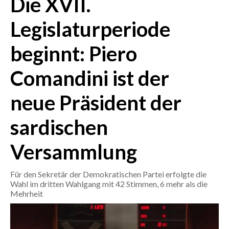
Die XVII.
Legislaturperiode
CRONACA
ITALIA
beginnt: Piero
MONDO
Comandini ist der
POLITICA
neue Präsident der
ECONOMIA
sardischen
SERVIZI ALLE IMPRESE
Versammlung
LAVORO
BANDI
Für den Sekretär der Demokratischen Partei erfolgte die
Wahl im dritten Wahlgang mit 42 Stimmen, 6 mehr als die
SPORT IN SARDEGNA
Mehrheit
SPORT
RISULTATI E CLASSIFICHE