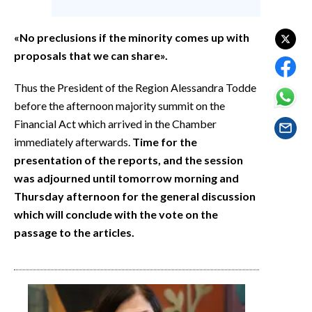
EVENTI
«No preclusions if the minority comes up with
#CARAUNIONE
proposals that we can share».
INSULARITÀ
Thus the President of the Region Alessandra Todde
before the afternoon majority summit on the
FOTO
Financial Act which arrived in the Chamber
VIDEO
immediately afterwards.
Time for the
presentation of the reports, and the session
INFO AZIENDE
was adjourned until tomorrow morning and
Thursday afternoon for the general discussion
ABBONATI
which will conclude with the vote on the
ANNUNCI
passage to the articles.
NECROLOGI
PUBBLICITÀ
SPIAGGE
STORE