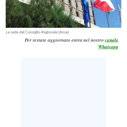
CALCIO
CALCIO REGIONALE
BASKET
La sede del Consiglio Regionale (Ansa)
VOLLEY
Per restare aggiornato entra nel nostro
canale
MOTORI
Whatsapp
TENNIS
ALTRI SPORT
CULTURA
SPETTACOLI
GOSSIP
SARDI NEL MONDO
NOTIZIE