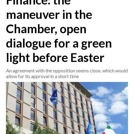
Finance: the
maneuver in the
CRONACA
ITALIA
Chamber, open
MONDO
dialogue for a green
POLITICA
light before Easter
ECONOMIA
An agreement with the opposition seems close, which would
SERVIZI ALLE IMPRESE
allow for its approval in a short time
LAVORO
BANDI
SPORT IN SARDEGNA
SPORT
RISULTATI E CLASSIFICHE