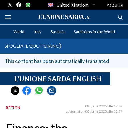
United Kingdom
ACCEDI
World
Italy
Sardinia
Sardinians in the World
CRONACA SARDEGNA
SFOGLIA IL QUOTIDIANO
CAGLIARI
PROVINCIA DI CAGLIARI
This content has been automatically translated
SULCIS IGLESIENTE
MEDIO CAMPIDANO
L'UNIONE SARDA ENGLISH
ORISTANO E PROVINCIA
SASSARI E PROVINCIA
GALLURA
08 aprile 2025 alle 18:55
REGION
NUORO E PROVINCIA
aggiornato il 08 aprile 2025 alle 18:57
OGLIASTRA
AGENDA