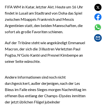
EVENTI
FIFA WM in Katar, letzter Akt. Heute um 16 Uhr
findet in Lusail am Stadtrand von Doha das Spiel
#CARAUNIONE
zwischen Mbappés Frankreich und Messis
Argentinien statt, den beiden Mannschaften, die
INSULARITÀ
sofort als große Favoriten schienen.
FOTO
Auf der Tribüne steht wie angekündigt Emmanuel
VIDEO
Macron, der sich die 3 illustren Verletzten Paul
Pogba, N'Golo Kanté und Presnel Kimbempe an
INFO AZIENDE
seiner Seite wünschte.
ABBONATI
ANNUNCI
Andere Informationen sind noch nicht
NECROLOGI
durchgesickert, außer derjenigen, nach der Les
Bleus im Falle eines Sieges morgen Nachmittag im
PUBBLICITÀ
offenen Bus entlang der Champs-Elysées inmitten
SPIAGGE
der jetzt üblichen Flügel jubelnder
STORE