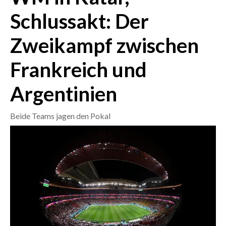
Schlussakt: Der
CRONACA
Zweikampf zwischen
ITALIA
MONDO
Frankreich und
POLITICA
Argentinien
ECONOMIA
Beide Teams jagen den Pokal
SERVIZI ALLE IMPRESE
LAVORO
BANDI
SPORT IN SARDEGNA
SPORT
RISULTATI E CLASSIFICHE