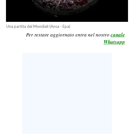
CALCIO
CALCIO REGIONALE
BASKET
Una partita dei Mondiali (Ansa - Epa)
Per restare aggiornato entra nel nostro
canale
VOLLEY
Whatsapp
MOTORI
TENNIS
ALTRI SPORT
CULTURA
SPETTACOLI
GOSSIP
SARDI NEL MONDO
NOTIZIE