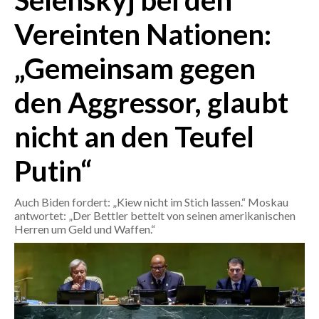
Selenskyj bei den
Vereinten Nationen:
CRONACA
ITALIA
„Gemeinsam gegen
MONDO
den Aggressor, glaubt
POLITICA
nicht an den Teufel
ECONOMIA
Putin“
SERVIZI ALLE IMPRESE
Auch Biden fordert: „Kiew nicht im Stich lassen.“ Moskau
LAVORO
antwortet: „Der Bettler bettelt von seinen amerikanischen
BANDI
Herren um Geld und Waffen.“
SPORT IN SARDEGNA
SPORT
RISULTATI E CLASSIFICHE