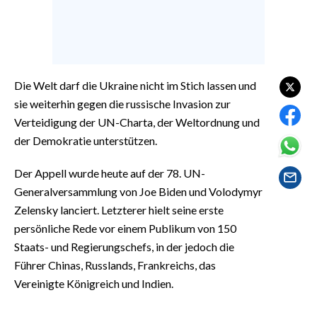
EVENTI
#CARAUNIONE
INSULARITÀ
Die Welt darf die Ukraine nicht im Stich lassen und
sie weiterhin gegen die russische Invasion zur
FOTO
Verteidigung der UN-Charta, der Weltordnung und
der Demokratie unterstützen.
VIDEO
Der Appell wurde heute auf der 78. UN-
INFO AZIENDE
Generalversammlung von Joe Biden und Volodymyr
ABBONATI
Zelensky lanciert. Letzterer hielt seine erste
ANNUNCI
persönliche Rede vor einem Publikum von 150
NECROLOGI
Staats- und Regierungschefs, in der jedoch die
Führer Chinas, Russlands, Frankreichs, das
PUBBLICITÀ
Vereinigte Königreich und Indien.
SPIAGGE
STORE