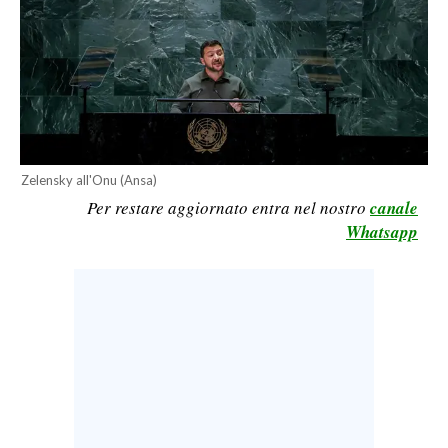
CALCIO
CALCIO REGIONALE
BASKET
VOLLEY
MOTORI
TENNIS
Zelensky all'Onu (Ansa)
ALTRI SPORT
Per restare aggiornato entra nel nostro
canale
Whatsapp
CULTURA
SPETTACOLI
GOSSIP
SARDI NEL MONDO
NOTIZIE