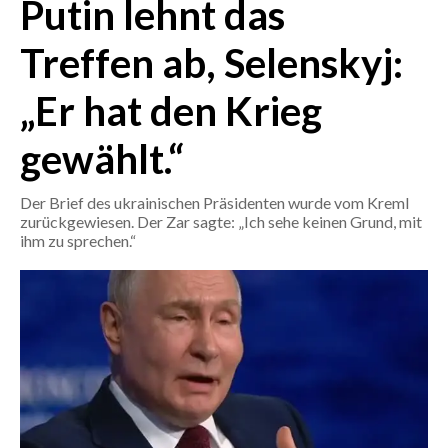
Putin lehnt das
CRONACA
Treffen ab, Selenskyj:
ITALIA
„Er hat den Krieg
MONDO
gewählt.“
POLITICA
Der Brief des ukrainischen Präsidenten wurde vom Kreml
ECONOMIA
zurückgewiesen. Der Zar sagte: „Ich sehe keinen Grund, mit
ihm zu sprechen.“
SERVIZI ALLE IMPRESE
LAVORO
BANDI
SPORT IN SARDEGNA
SPORT
RISULTATI E CLASSIFICHE