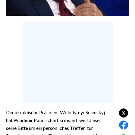
CALCIO
CALCIO REGIONALE
BASKET
VOLLEY
MOTORI
TENNIS
ALTRI SPORT
CULTURA
SPETTACOLI
GOSSIP
Der ukrainische Präsident Wolodymyr Selenskyj
SARDI NEL MONDO
hat Wladimir Putin scharf kritisiert, weil dieser
seine Bitte um ein persönliches Treffen zur
NOTIZIE