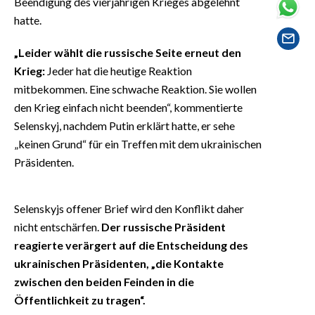
Beendigung des vierjährigen Krieges abgelehnt
EVENTI
hatte.
#CARAUNIONE
„Leider wählt die russische Seite erneut den
Krieg:
Jeder hat die heutige Reaktion
INSULARITÀ
mitbekommen. Eine schwache Reaktion. Sie wollen
den Krieg einfach nicht beenden“, kommentierte
FOTO
Selenskyj, nachdem Putin erklärt hatte, er sehe
VIDEO
„keinen Grund“ für ein Treffen mit dem ukrainischen
Präsidenten.
INFO AZIENDE
ABBONATI
Selenskyjs offener Brief wird den Konflikt daher
ANNUNCI
nicht entschärfen.
Der russische Präsident
NECROLOGI
reagierte verärgert auf die Entscheidung des
ukrainischen Präsidenten, „die Kontakte
PUBBLICITÀ
zwischen den beiden Feinden in die
SPIAGGE
Öffentlichkeit zu tragen“.
STORE