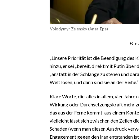
CALCIO
CALCIO REGIONALE
BASKET
Volodymyr Zelensky (Ansa-Epa)
VOLLEY
Per 
MOTORI
TENNIS
„Unsere Priorität ist die Beendigung des 
ALTRI SPORT
hinzu, er sei „bereit, direkt mit Putin übe
„anstatt in der Schlange zu stehen und dara
CULTURA
Welt lösen, und dann sind sie an der Reihe.“
SPETTACOLI
Klare Worte, die, alles in allem, vier Jahr
Wirkung oder Durchsetzungskraft mehr zu 
GOSSIP
das aus der Ferne kommt, aus einem Kontext
vielleicht lässt sich zwischen den Zeilen d
SARDI NEL MONDO
Schaden (wenn man diesen Ausdruck verwen
NOTIZIE
Engagement gegen den Iran entstanden ist (