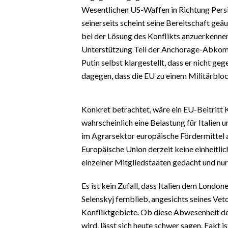
EVENTI
Wesentlichen US-Waffen in Richtung Persi
seinerseits scheint seine Bereitschaft geä
#CARAUNIONE
bei der Lösung des Konflikts anzuerkennen
Unterstützung Teil der Anchorage-Abkomm
INSULARITÀ
Putin selbst klargestellt, dass er nicht ge
dagegen, dass die EU zu einem Militärblo
FOTO
VIDEO
Konkret betrachtet, wäre ein EU-Beitritt K
wahrscheinlich eine Belastung für Italien 
INFO AZIENDE
im Agrarsektor europäische Fördermittel a
ABBONATI
Europäische Union derzeit keine einheitliche 
ANNUNCI
einzelner Mitgliedstaaten gedacht und nur 
NECROLOGI
Es ist kein Zufall, dass Italien dem Lond
PUBBLICITÀ
Selenskyj fernblieb, angesichts seines Ve
SPIAGGE
Konfliktgebiete. Ob diese Abwesenheit de
STORE
wird, lässt sich heute schwer sagen. Fakt 