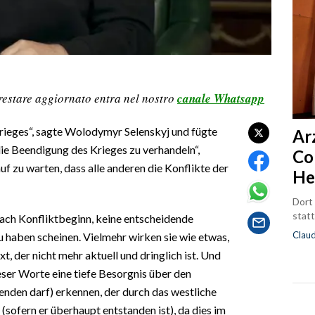
restare aggiornato entra nel nostro
canale Whatsapp
Krieges“, sagte Wolodymyr Selenskyj und fügte
Ar
r die Beendigung des Krieges zu verhandeln“,
Co
uf zu warten, dass alle anderen die Konflikte der
He
Dort
statt
e nach Konfliktbeginn, keine entscheidende
Clau
haben scheinen. Vielmehr wirken sie wie etwas,
, der nicht mehr aktuell und dringlich ist. Und
ieser Worte eine tiefe Besorgnis über den
den darf) erkennen, der durch das westliche
sofern er überhaupt entstanden ist), da dies im