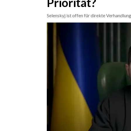
Priorität?
CRONACA
Selenskyj ist offen für direkte Verhandlun
ITALIA
MONDO
POLITICA
ECONOMIA
SERVIZI ALLE IMPRESE
LAVORO
BANDI
SPORT IN SARDEGNA
SPORT
RISULTATI E CLASSIFICHE