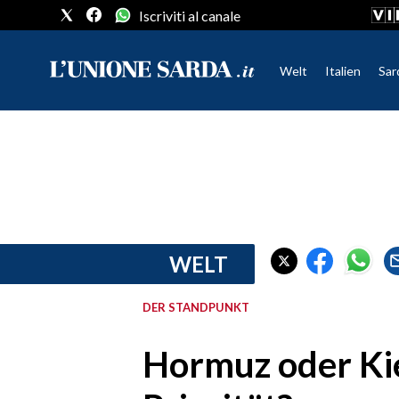
Iscriviti al canale
Welt
Italien
Sar
CRONACA SARDEGNA
CAGLIARI
PROVINCIA DI CAGLIARI
SULCIS IGLESIENTE
MEDIO CAMPIDANO
WELT
ORISTANO E PROVINCIA
SASSARI E PROVINCIA
DER STANDPUNKT
GALLURA
NUORO E PROVINCIA
Hormuz oder Ki
OGLIASTRA
AGENDA