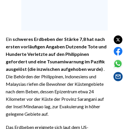
EVENTI
#CARAUNIONE
INSULARITÀ
Ein
schweres Erdbeben der Stärke 7,8 hat nach
FOTO
ersten vorläufigen Angaben Dutzende Tote und
Hunderte Verletzte auf den Philippinen
VIDEO
gefordert und eine Tsunamiwarnung im Pazifik
ausgelöst (die inzwischen aufgehoben wurde)
.
INFO AZIENDE
Die Behörden der Philippinen, Indonesiens und
ABBONATI
Malaysias riefen die Bewohner der Küstengebiete
ANNUNCI
nach dem Beben, dessen Epizentrum etwa 24
Kilometer vor der Küste der Provinz Sarangani auf
NECROLOGI
der Insel Mindanao lag, zur Evakuierung in höher
PUBBLICITÀ
gelegene Gebiete auf.
SPIAGGE
STORE
Das Erdbeben ereignete sich laut dem US-