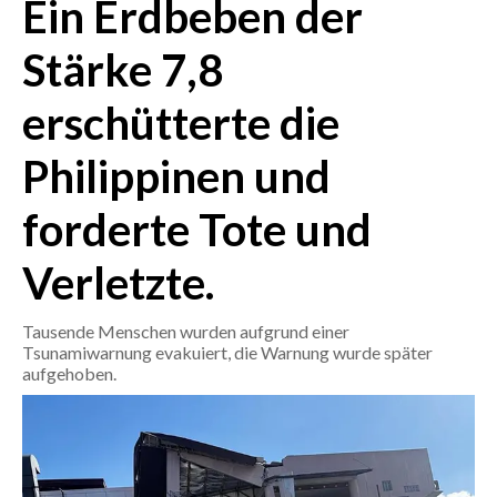
Ein Erdbeben der
CRONACA
Stärke 7,8
ITALIA
erschütterte die
MONDO
Philippinen und
POLITICA
forderte Tote und
ECONOMIA
Verletzte.
SERVIZI ALLE IMPRESE
LAVORO
Tausende Menschen wurden aufgrund einer
BANDI
Tsunamiwarnung evakuiert, die Warnung wurde später
aufgehoben.
SPORT IN SARDEGNA
SPORT
RISULTATI E CLASSIFICHE