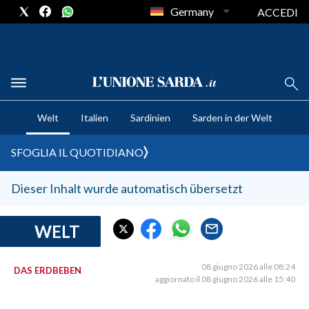
Germany
ACCEDI
CRONACA SARDEGNA
Welt
Italien
Sardinien
Sarden in der Welt
CAGLIARI
PROVINCIA DI CAGLIARI
SFOGLIA IL QUOTIDIANO
SULCIS IGLESIENTE
MEDIO CAMPIDANO
Dieser Inhalt wurde automatisch übersetzt
ORISTANO E PROVINCIA
SASSARI E PROVINCIA
WELT
GALLURA
NUORO E PROVINCIA
08 giugno 2026 alle 08:24
DAS ERDBEBEN
aggiornato il 08 giugno 2026 alle 15:40
OGLIASTRA
AGENDA