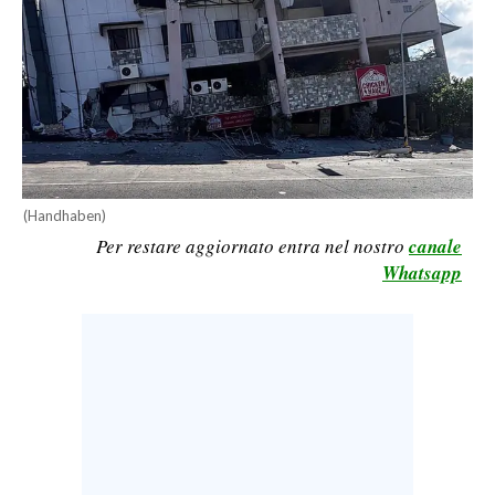
CALCIO
CALCIO REGIONALE
BASKET
VOLLEY
MOTORI
TENNIS
(Handhaben)
ALTRI SPORT
Per restare aggiornato entra nel nostro
canale
Whatsapp
CULTURA
SPETTACOLI
GOSSIP
SARDI NEL MONDO
NOTIZIE