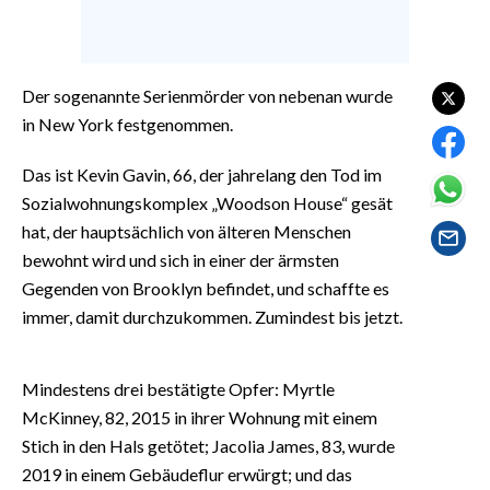
EVENTI
#CARAUNIONE
Der sogenannte Serienmörder von nebenan wurde
INSULARITÀ
in New York festgenommen.
FOTO
Das ist Kevin Gavin, 66, der jahrelang den Tod im
Sozialwohnungskomplex „Woodson House“ gesät
VIDEO
hat, der hauptsächlich von älteren Menschen
bewohnt wird und sich in einer der ärmsten
INFO AZIENDE
Gegenden von Brooklyn befindet, und schaffte es
ABBONATI
immer, damit durchzukommen. Zumindest bis jetzt.
ANNUNCI
NECROLOGI
Mindestens drei bestätigte Opfer: Myrtle
PUBBLICITÀ
McKinney, 82, 2015 in ihrer Wohnung mit einem
SPIAGGE
Stich in den Hals getötet; Jacolia James, 83, wurde
2019 in einem Gebäudeflur erwürgt; und das
STORE