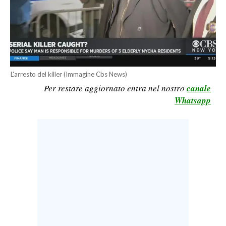
CALCIO
CALCIO REGIONALE
BASKET
VOLLEY
MOTORI
L'arresto del killer (Immagine Cbs News)
Per restare aggiornato entra nel nostro
canale
TENNIS
Whatsapp
ALTRI SPORT
CULTURA
SPETTACOLI
GOSSIP
SARDI NEL MONDO
NOTIZIE