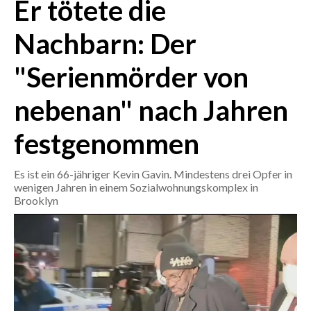
Er tötete die
CRONACA
Nachbarn: Der
ITALIA
"Serienmörder von
MONDO
nebenan" nach Jahren
POLITICA
festgenommen
ECONOMIA
Es ist ein 66-jähriger Kevin Gavin. Mindestens drei Opfer in
SERVIZI ALLE IMPRESE
wenigen Jahren in einem Sozialwohnungskomplex in
LAVORO
Brooklyn
BANDI
SPORT IN SARDEGNA
SPORT
RISULTATI E CLASSIFICHE