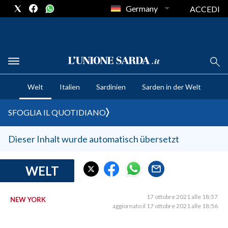
Germany
ACCEDI
CRONACA SARDEGNA
Welt
Italien
Sardinien
Sarden in der Welt
CAGLIARI
PROVINCIA DI CAGLIARI
SFOGLIA IL QUOTIDIANO
SULCIS IGLESIENTE
MEDIO CAMPIDANO
Dieser Inhalt wurde automatisch übersetzt
ORISTANO E PROVINCIA
SASSARI E PROVINCIA
WELT
GALLURA
NUORO E PROVINCIA
17 ottobre 2021 alle 18:57
NEW YORK
aggiornato il 17 ottobre 2021 alle 18:56
OGLIASTRA
AGENDA