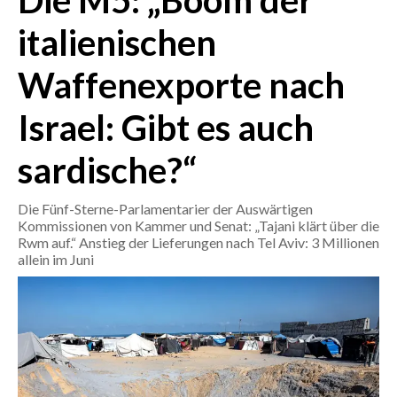
Die M5: „Boom der
italienischen
CRONACA
ITALIA
Waffenexporte nach
MONDO
Israel: Gibt es auch
POLITICA
sardische?“
ECONOMIA
Die Fünf-Sterne-Parlamentarier der Auswärtigen
SERVIZI ALLE IMPRESE
Kommissionen von Kammer und Senat: „Tajani klärt über die
Rwm auf.“ Anstieg der Lieferungen nach Tel Aviv: 3 Millionen
LAVORO
allein im Juni
BANDI
SPORT IN SARDEGNA
SPORT
RISULTATI E CLASSIFICHE