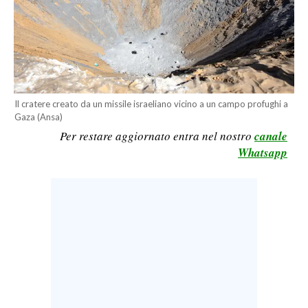
CALCIO
CALCIO REGIONALE
BASKET
VOLLEY
MOTORI
Il cratere creato da un missile israeliano vicino a un campo profughi a
Gaza (Ansa)
TENNIS
Per restare aggiornato entra nel nostro
canale
ALTRI SPORT
Whatsapp
CULTURA
SPETTACOLI
GOSSIP
SARDI NEL MONDO
NOTIZIE