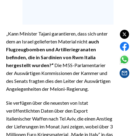
EVENTI
#CARAUNIONE
INSULARITÀ
„Kann Minister Tajani garantieren, dass sich unter
dem an Israel gelieferten Material nicht
auch
FOTO
Flugzeugbomben und Artilleriegranaten
befinden, die in Sardinien von Rwm Italia
VIDEO
hergestellt wurden?“
Die M5S-Parlamentarier
der Auswärtigen Kommissionen der Kammer und
INFO AZIENDE
des Senats fragten dies den Leiter der Auswärtigen
ABBONATI
Angelegenheiten der Meloni-Regierung.
ANNUNCI
Sie verfügen über die neuesten von Istat
NECROLOGI
veröffentlichten Daten über den Export
PUBBLICITÀ
italienischer Waffen nach Tel Aviv, die einen Anstieg
SPIAGGE
der Lieferungen im Monat Juni zeigen, wobei über 3
STORE
Millionen Euro Kriegsmaterial „Made in Italy“ in das