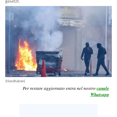
gesetzt.
CALCIO
CALCIO REGIONALE
BASKET
VOLLEY
MOTORI
TENNIS
ALTRI SPORT
CULTURA
SPETTACOLI
(Handhaben)
Per restare aggiornato entra nel nostro
canale
GOSSIP
Whatsapp
SARDI NEL MONDO
NOTIZIE