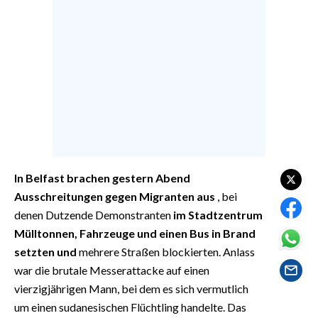
EVENTI
#CARAUNIONE
INSULARITÀ
FOTO
VIDEO
In Belfast brachen gestern Abend
INFO AZIENDE
Ausschreitungen gegen Migranten aus
, bei
ABBONATI
denen Dutzende Demonstranten
im Stadtzentrum
ANNUNCI
Mülltonnen, Fahrzeuge und einen Bus in Brand
NECROLOGI
setzten und
mehrere Straßen blockierten. Anlass
PUBBLICITÀ
war die brutale Messerattacke auf einen
SPIAGGE
vierzigjährigen Mann, bei dem es sich vermutlich
um einen sudanesischen Flüchtling handelte. Das
STORE