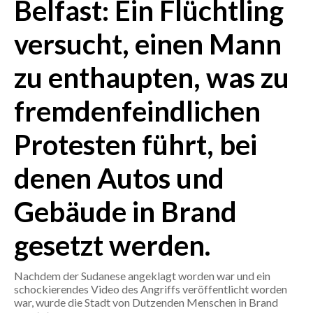
Belfast: Ein Flüchtling
CRONACA
versucht, einen Mann
ITALIA
zu enthaupten, was zu
MONDO
fremdenfeindlichen
POLITICA
Protesten führt, bei
ECONOMIA
denen Autos und
SERVIZI ALLE IMPRESE
LAVORO
Gebäude in Brand
BANDI
gesetzt werden.
SPORT IN SARDEGNA
Nachdem der Sudanese angeklagt worden war und ein
SPORT
schockierendes Video des Angriffs veröffentlicht worden
war, wurde die Stadt von Dutzenden Menschen in Brand
RISULTATI E CLASSIFICHE