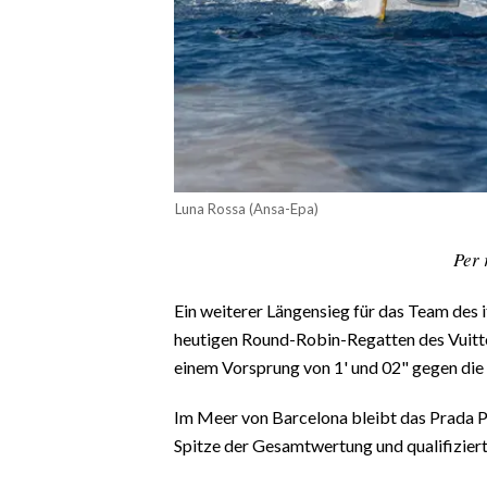
CALCIO
CALCIO REGIONALE
BASKET
VOLLEY
MOTORI
TENNIS
Luna Rossa (Ansa-Epa)
ALTRI SPORT
Per 
CULTURA
Ein weiterer Längensieg für das Team des i
SPETTACOLI
heutigen Round-Robin-Regatten des Vuitt
einem Vorsprung von 1' und 02" gegen die 
GOSSIP
Im Meer von Barcelona bleibt das Prada P
SARDI NEL MONDO
Spitze der Gesamtwertung und qualifiziert 
NOTIZIE