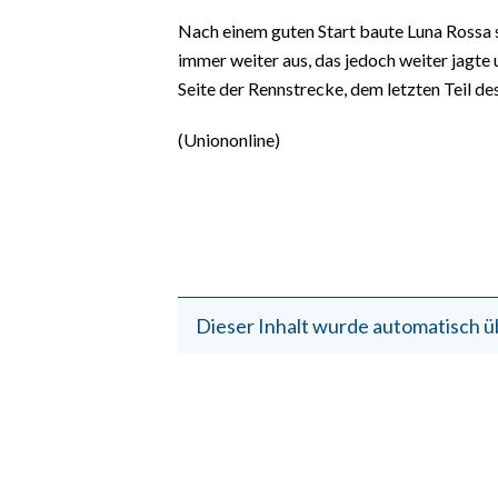
EVENTI
Nach einem guten Start baute Luna Rossa
immer weiter aus, das jedoch weiter jagte u
#CARAUNIONE
Seite der Rennstrecke, dem letzten Teil d
INSULARITÀ
(Uniononline)
FOTO
VIDEO
INFO AZIENDE
ABBONATI
Dieser Inhalt wurde automatisch ü
ANNUNCI
NECROLOGI
PUBBLICITÀ
SPIAGGE
STORE