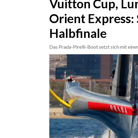
Vuitton Cup, Lu
Orient Express: 
CRONACA
ITALIA
Halbfinale
MONDO
Das Prada-Pirelli-Boot setzt sich mit ein
POLITICA
ECONOMIA
SERVIZI ALLE IMPRESE
LAVORO
BANDI
SPORT IN SARDEGNA
SPORT
RISULTATI E CLASSIFICHE