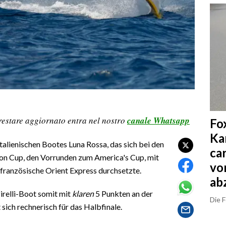
restare aggiornato entra nel nostro
canale Whatsapp
Fo
Ka
talienischen Bootes Luna Rossa, das sich bei den
ca
on Cup, den Vorrunden zum America's Cup, mit
vo
französische Orient Express durchsetzte.
ab
irelli-Boot somit mit
klaren
5 Punkten an der
Die 
sich rechnerisch für das Halbfinale.