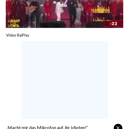
CALCIO
CALCIO REGIONALE
BASKET
VOLLEY
Video RaiPlay
MOTORI
TENNIS
ALTRI SPORT
CULTURA
SPETTACOLI
GOSSIP
SARDI NEL MONDO
NOTIZIE
„Macht mir das Mikrofon auf, ihr Idioten!“