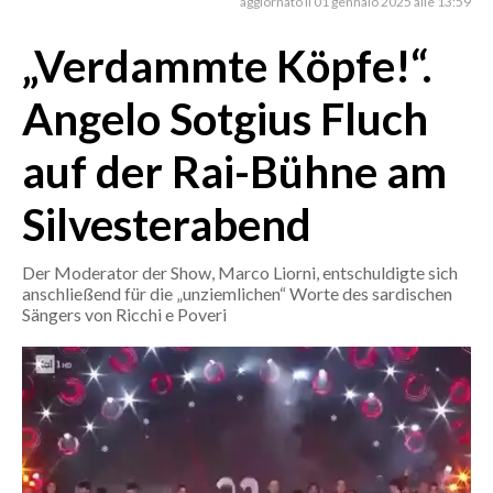
aggiornato il 01 gennaio 2025 alle 13:59
„Verdammte Köpfe!“.
CRONACA
ITALIA
Angelo Sotgius Fluch
MONDO
auf der Rai-Bühne am
POLITICA
Silvesterabend
ECONOMIA
Der Moderator der Show, Marco Liorni, entschuldigte sich
SERVIZI ALLE IMPRESE
anschließend für die „unziemlichen“ Worte des sardischen
LAVORO
Sängers von Ricchi e Poveri
BANDI
SPORT IN SARDEGNA
SPORT
RISULTATI E CLASSIFICHE