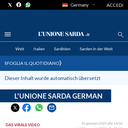
Germany
ACCEDI
CRONACA SARDEGNA
Welt
Italien
Sardinien
Sarden in der Welt
CAGLIARI
PROVINCIA DI CAGLIARI
SFOGLIA IL QUOTIDIANO
SULCIS IGLESIENTE
MEDIO CAMPIDANO
Dieser Inhalt wurde automatisch übersetzt
ORISTANO E PROVINCIA
SASSARI E PROVINCIA
L'UNIONE SARDA GERMAN
GALLURA
NUORO E PROVINCIA
OGLIASTRA
01 gennaio 2025 alle 14:00
DAS VIRALE VIDEO
AGENDA