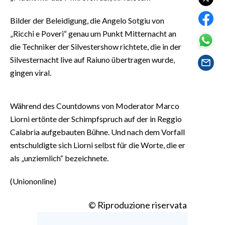
EVENTI
Bilder der Beleidigung, die Angelo Sotgiu von
#CARAUNIONE
„Ricchi e Poveri“ genau um Punkt Mitternacht an
die Techniker der Silvestershow richtete, die in der
INSULARITÀ
Silvesternacht live auf Raiuno übertragen wurde,
gingen viral.
FOTO
VIDEO
Während des Countdowns von Moderator Marco
Liorni ertönte der Schimpfspruch auf der in Reggio
INFO AZIENDE
Calabria aufgebauten Bühne. Und nach dem Vorfall
ABBONATI
entschuldigte sich Liorni selbst für die Worte, die er
als „unziemlich“ bezeichnete.
ANNUNCI
NECROLOGI
(Uniononline)
PUBBLICITÀ
SPIAGGE
© Riproduzione riservata
STORE