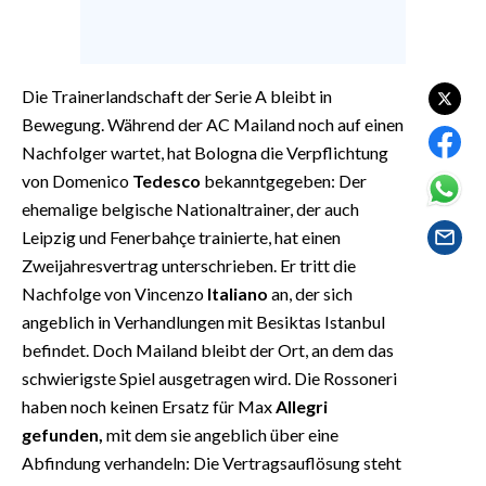
EVENTI
#CARAUNIONE
Die Trainerlandschaft der Serie A bleibt in
INSULARITÀ
Bewegung. Während der AC Mailand noch auf einen
Nachfolger wartet, hat Bologna die Verpflichtung
FOTO
von Domenico
Tedesco
bekanntgegeben: Der
ehemalige belgische Nationaltrainer, der auch
VIDEO
Leipzig und Fenerbahçe trainierte, hat einen
Zweijahresvertrag unterschrieben. Er tritt die
INFO AZIENDE
Nachfolge von Vincenzo
Italiano
an, der sich
ABBONATI
angeblich in Verhandlungen mit Besiktas Istanbul
ANNUNCI
befindet. Doch Mailand bleibt der Ort, an dem das
NECROLOGI
schwierigste Spiel ausgetragen wird. Die Rossoneri
haben noch keinen Ersatz für Max
Allegri
PUBBLICITÀ
gefunden,
mit dem sie angeblich über eine
SPIAGGE
Abfindung verhandeln: Die Vertragsauflösung steht
STORE