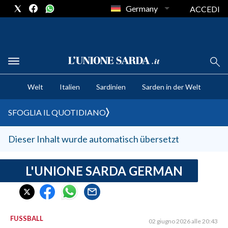
Germany
ACCEDI
CRONACA SARDEGNA
Welt
Italien
Sardinien
Sarden in der Welt
CAGLIARI
PROVINCIA DI CAGLIARI
SFOGLIA IL QUOTIDIANO
SULCIS IGLESIENTE
MEDIO CAMPIDANO
Dieser Inhalt wurde automatisch übersetzt
ORISTANO E PROVINCIA
SASSARI E PROVINCIA
L'UNIONE SARDA GERMAN
GALLURA
NUORO E PROVINCIA
OGLIASTRA
FUSSBALL
02 giugno 2026 alle 20:43
AGENDA