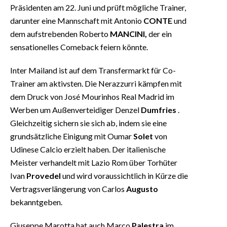
Präsidenten am 22. Juni und prüft mögliche Trainer,
darunter eine Mannschaft mit Antonio
CONTE
und
dem aufstrebenden Roberto
MANCINI,
der ein
sensationelles Comeback feiern könnte.
Inter Mailand ist auf dem Transfermarkt für Co-
Trainer am aktivsten. Die Nerazzurri kämpfen mit
dem Druck von José Mourinhos Real Madrid im
Werben um Außenverteidiger Denzel
Dumfries
.
Gleichzeitig sichern sie sich ab, indem sie eine
grundsätzliche Einigung mit Oumar
Solet
von
Udinese Calcio erzielt haben. Der italienische
Meister verhandelt mit Lazio Rom über Torhüter
Ivan
Provedel
und wird voraussichtlich in Kürze die
Vertragsverlängerung von Carlos
Augusto
bekanntgeben.
Giuseppe Marotta hat auch Marco
Palestra
im