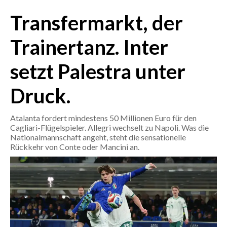
Transfermarkt, der
CRONACA
ITALIA
Trainertanz. Inter
MONDO
setzt Palestra unter
POLITICA
Druck.
ECONOMIA
Atalanta fordert mindestens 50 Millionen Euro für den
Cagliari-Flügelspieler. Allegri wechselt zu Napoli. Was die
SERVIZI ALLE IMPRESE
Nationalmannschaft angeht, steht die sensationelle
LAVORO
Rückkehr von Conte oder Mancini an.
BANDI
SPORT IN SARDEGNA
SPORT
RISULTATI E CLASSIFICHE