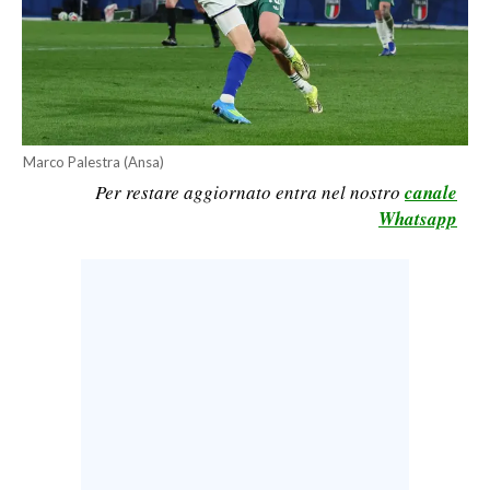
CALCIO
CALCIO REGIONALE
BASKET
VOLLEY
MOTORI
Marco Palestra (Ansa)
Per restare aggiornato entra nel nostro
canale
TENNIS
Whatsapp
ALTRI SPORT
CULTURA
SPETTACOLI
GOSSIP
SARDI NEL MONDO
NOTIZIE