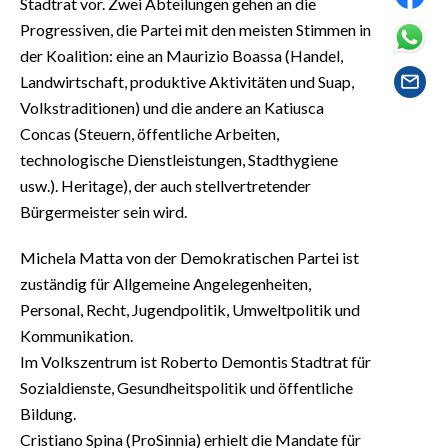
Stadtrat vor. Zwei Abteilungen gehen an die
EVENTI
Progressiven, die Partei mit den meisten Stimmen in
der Koalition: eine an Maurizio Boassa (Handel,
#CARAUNIONE
Landwirtschaft, produktive Aktivitäten und Suap,
INSULARITÀ
Volkstraditionen) und die andere an Katiusca
Concas (Steuern, öffentliche Arbeiten,
FOTO
technologische Dienstleistungen, Stadthygiene
usw.). Heritage), der auch stellvertretender
VIDEO
Bürgermeister sein wird.
INFO AZIENDE
Michela Matta von der Demokratischen Partei ist
ABBONATI
zuständig für Allgemeine Angelegenheiten,
Personal, Recht, Jugendpolitik, Umweltpolitik und
ANNUNCI
Kommunikation.
NECROLOGI
Im Volkszentrum ist Roberto Demontis Stadtrat für
PUBBLICITÀ
Sozialdienste, Gesundheitspolitik und öffentliche
SPIAGGE
Bildung.
STORE
Cristiano Spina (ProSinnia) erhielt die Mandate für