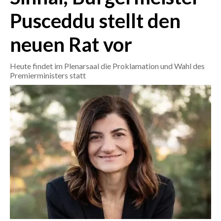
Pusceddu stellt den
CRONACA
neuen Rat vor
ITALIA
MONDO
Heute findet im Plenarsaal die Proklamation und Wahl des
Premierministers statt
POLITICA
ECONOMIA
SERVIZI ALLE IMPRESE
LAVORO
BANDI
SPORT IN SARDEGNA
SPORT
RISULTATI E CLASSIFICHE