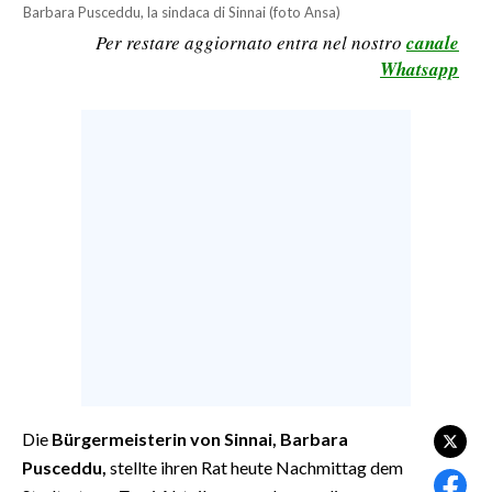
Barbara Pusceddu, la sindaca di Sinnai (foto Ansa)
CALCIO
Per restare aggiornato entra nel nostro
canale
CALCIO REGIONALE
Whatsapp
BASKET
VOLLEY
MOTORI
TENNIS
ALTRI SPORT
CULTURA
SPETTACOLI
GOSSIP
SARDI NEL MONDO
Die
Bürgermeisterin von Sinnai, Barbara
Pusceddu,
stellte ihren Rat heute Nachmittag dem
NOTIZIE