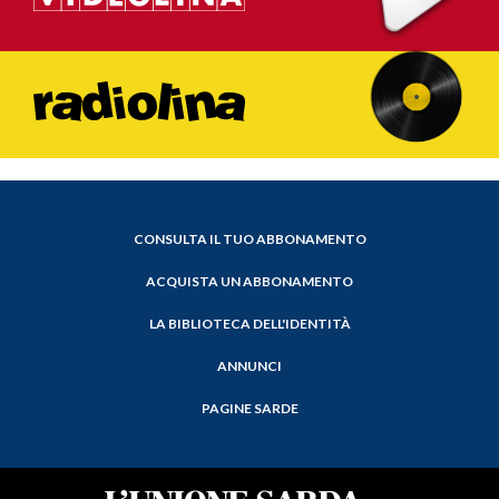
CONSULTA IL TUO ABBONAMENTO
ACQUISTA UN ABBONAMENTO
LA BIBLIOTECA DELL'IDENTITÀ
ANNUNCI
PAGINE SARDE