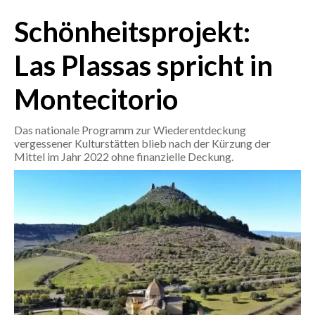
Schönheitsprojekt:
CRONACA
ITALIA
Las Plassas spricht in
MONDO
Montecitorio
POLITICA
Das nationale Programm zur Wiederentdeckung
vergessener Kulturstätten blieb nach der Kürzung der
ECONOMIA
Mittel im Jahr 2022 ohne finanzielle Deckung.
SERVIZI ALLE IMPRESE
LAVORO
BANDI
SPORT IN SARDEGNA
SPORT
RISULTATI E CLASSIFICHE