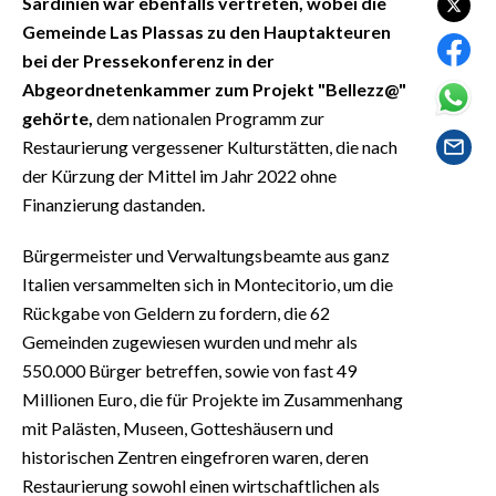
Sardinien war ebenfalls vertreten, wobei die
EVENTI
Gemeinde Las Plassas zu den Hauptakteuren
bei der Pressekonferenz in der
#CARAUNIONE
Abgeordnetenkammer zum Projekt "Bellezz@"
gehörte,
dem nationalen Programm zur
INSULARITÀ
Restaurierung vergessener Kulturstätten, die nach
FOTO
der Kürzung der Mittel im Jahr 2022 ohne
Finanzierung dastanden.
VIDEO
Bürgermeister und Verwaltungsbeamte aus ganz
INFO AZIENDE
Italien versammelten sich in Montecitorio, um die
Rückgabe von Geldern zu fordern, die 62
ABBONATI
Gemeinden zugewiesen wurden und mehr als
ANNUNCI
550.000 Bürger betreffen, sowie von fast 49
NECROLOGI
Millionen Euro, die für Projekte im Zusammenhang
PUBBLICITÀ
mit Palästen, Museen, Gotteshäusern und
SPIAGGE
historischen Zentren eingefroren waren, deren
STORE
Restaurierung sowohl einen wirtschaftlichen als