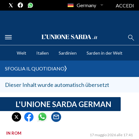
Germany
ACCEDI
CRONACA SARDEGNA
Welt
Italien
Sardinien
Sarden in der Welt
CAGLIARI
PROVINCIA DI CAGLIARI
SFOGLIA IL QUOTIDIANO
SULCIS IGLESIENTE
MEDIO CAMPIDANO
Dieser Inhalt wurde automatisch übersetzt
ORISTANO E PROVINCIA
SASSARI E PROVINCIA
L'UNIONE SARDA GERMAN
GALLURA
NUORO E PROVINCIA
OGLIASTRA
IN ROM
17 maggio 2026 alle 17:41
AGENDA