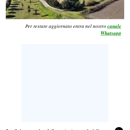
CALCIO
CALCIO REGIONALE
BASKET
Per restare aggiornato entra nel nostro
canale
Whatsapp
VOLLEY
MOTORI
TENNIS
ALTRI SPORT
CULTURA
SPETTACOLI
GOSSIP
SARDI NEL MONDO
NOTIZIE