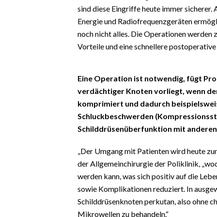
EVENTI
sind diese Eingriffe heute immer sicherer. 
Energie und Radiofrequenzgeräten ermögli
#CARAUNIONE
noch nicht alles. Die Operationen werden
Vorteile und eine schnellere postoperative
INSULARITÀ
FOTO
Eine Operation ist notwendig, fügt Pro
verdächtiger Knoten vorliegt, wenn d
VIDEO
komprimiert und dadurch beispielsw
Schluckbeschwerden (Kompressionsstö
INFO AZIENDE
Schilddrüsenüberfunktion mit anderen 
ABBONATI
„Der Umgang mit Patienten wird heute zun
ANNUNCI
der Allgemeinchirurgie der Poliklinik, „wo
NECROLOGI
werden kann, was sich positiv auf die Leb
PUBBLICITÀ
sowie Komplikationen reduziert. In ausgewä
SPIAGGE
Schilddrüsenknoten perkutan, also ohne ch
STORE
Mikrowellen zu behandeln.“