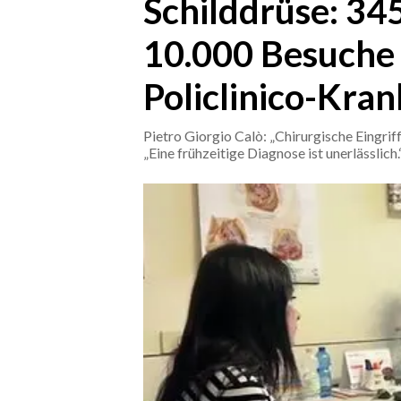
Schilddrüse: 34
10.000 Besuche 
CRONACA
ITALIA
Policlinico-Kra
MONDO
Pietro Giorgio Calò: „Chirurgische Eingri
POLITICA
„Eine frühzeitige Diagnose ist unerlässlich.
ECONOMIA
SERVIZI ALLE IMPRESE
LAVORO
BANDI
SPORT IN SARDEGNA
SPORT
RISULTATI E CLASSIFICHE