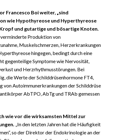
r Francesco Boi weiter, „sind
ion wie Hypothyreose und Hyperthyreose
Kropf und gutartige und bösartige Knoten.
 verminderte Produktion von
szunahme, Muskelschmerzen, Herzerkrankungen
yperthyreose hingegen, bedingt durch eine
t gegenteilige Symptome wie Nervosität,
verlust und Herzrhythmusstörungen. Bei
ig, die Werte der Schilddrüsenhormone FT4,
g von Autoimmunerkrankungen der Schilddrüse
enantikörper AbTPO, AbTg und TRAb gemessen
h wie vor die wirksamsten Mittel zur
ungen.
„In den letzten Jahren hat die Häufigkeit
n“, so der Direktor der Endokrinologie an der