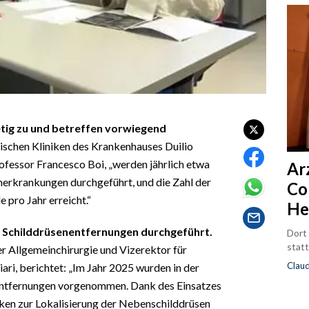
tig zu und betreffen vorwiegend
ischen Kliniken des Krankenhauses Duilio
rofessor Francesco Boi, „werden jährlich etwa
Ar
erkrankungen durchgeführt, und die Zahl der
Co
 pro Jahr erreicht.“
He
0 Schilddrüsenentfernungen durchgeführt.
Dort
statt
er Allgemeinchirurgie und Vizerektor für
Clau
ari, berichtet: „Im Jahr 2025 wurden in der
nentfernungen vorgenommen. Dank des Einsatzes
en zur Lokalisierung der Nebenschilddrüsen