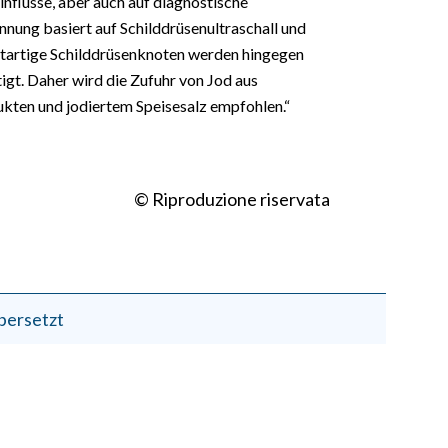
einflüsse, aber auch auf diagnostische
nnung basiert auf Schilddrüsenultraschall und
utartige Schilddrüsenknoten werden hingegen
gt. Daher wird die Zufuhr von Jod aus
ukten und jodiertem Speisesalz empfohlen.“
© Riproduzione riservata
bersetzt