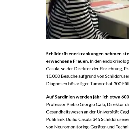
CALCIO
CALCIO REGIONALE
BASKET
VOLLEY
MOTORI
TENNIS
Schilddrüsenerkrankungen nehmen ste
ALTRI SPORT
erwachsene Frauen.
In den endokrinolog
Casula, so der Direktor der Einrichtung, P
CULTURA
10.000 Besuche aufgrund von Schilddrüsen
Diagnosen bösartiger Tumore hat 300 Fälle
SPETTACOLI
Auf Sardinien werden jährlich etwa 60
GOSSIP
Professor Pietro Giorgio Calò, Direktor d
Gesundheitswesen an der Universität Cagli
SARDI NEL MONDO
Poliklinik Duilio Casula 345 Schilddrüse
NOTIZIE
von Neuromonitoring-Geräten und Technik