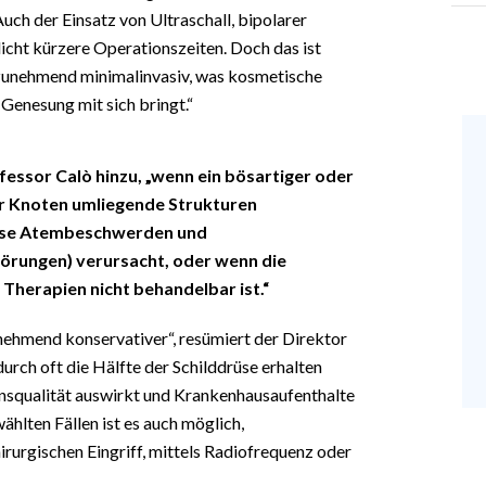
Auch der Einsatz von Ultraschall, bipolarer
cht kürzere Operationszeiten. Doch das ist
 zunehmend minimalinvasiv, was kosmetische
 Genesung mit sich bringt.“
fessor Calò hinzu, „wenn ein bösartiger oder
er Knoten umliegende Strukturen
eise Atembeschwerden und
rungen) verursacht, oder wenn die
Therapien nicht behandelbar ist.“
ehmend konservativer“, resümiert der Direktor
durch oft die Hälfte der Schilddrüse erhalten
ensqualität auswirkt und Krankenhausaufenthalte
hlten Fällen ist es auch möglich,
irurgischen Eingriff, mittels Radiofrequenz oder