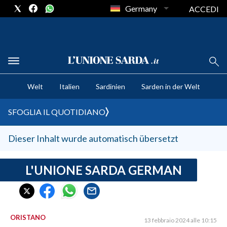
Germany
ACCEDI
CRONACA SARDEGNA
Welt
Italien
Sardinien
Sarden in der Welt
CAGLIARI
PROVINCIA DI CAGLIARI
SFOGLIA IL QUOTIDIANO
SULCIS IGLESIENTE
MEDIO CAMPIDANO
Dieser Inhalt wurde automatisch übersetzt
ORISTANO E PROVINCIA
SASSARI E PROVINCIA
L'UNIONE SARDA GERMAN
GALLURA
NUORO E PROVINCIA
OGLIASTRA
ORISTANO
13 febbraio 2024 alle 10:15
AGENDA