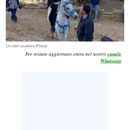
CALCIO
CALCIO REGIONALE
BASKET
VOLLEY
MOTORI
Un mini cavaliere (Pinna)
TENNIS
Per restare aggiornato entra nel nostro
canale
ALTRI SPORT
Whatsapp
CULTURA
SPETTACOLI
GOSSIP
SARDI NEL MONDO
NOTIZIE