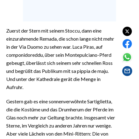
EVENTI
#CARAUNIONE
Zuerst der Stern mit seinem Stoccu, dann eine
INSULARITÀ
einzurahmende Remada, die schon lange nicht mehr
in der Via Duomo zu sehen war. Luca Piras, auf
FOTO
componidoreddu, über sein Montepulciano-Pferd
gebeugt, überlässt sich seinem sehr schnellen Ross
VIDEO
und begrüßt das Publikum mit sa pippia de maju.
INFO AZIENDE
Und unter der Kathedrale gerät die Menge in
Aufruhr.
ABBONATI
ANNUNCI
Gestern gab es eine sonnenverwöhnte Sartiglietta,
NECROLOGI
die die Kostüme und das Drumherum der Pferde im
PUBBLICITÀ
Glas noch mehr zur Geltung brachte. Insgesamt vier
Sterne, im Vergleich zu anderen Jahren nur wenige.
SPIAGGE
Aber viele Lächeln von den Mini-Rittern: Die von
STORE