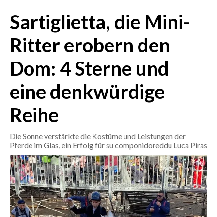
Sartiglietta, die Mini-
CRONACA
ITALIA
Ritter erobern den
MONDO
Dom: 4 Sterne und
POLITICA
eine denkwürdige
ECONOMIA
Reihe
SERVIZI ALLE IMPRESE
Die Sonne verstärkte die Kostüme und Leistungen der
LAVORO
Pferde im Glas, ein Erfolg für su componidoreddu Luca Piras
BANDI
SPORT IN SARDEGNA
SPORT
RISULTATI E CLASSIFICHE