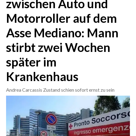
zwischen Auto und
Motorroller auf dem
CRONACA
ITALIA
Asse Mediano: Mann
MONDO
stirbt zwei Wochen
POLITICA
später im
ECONOMIA
Krankenhaus
SERVIZI ALLE IMPRESE
LAVORO
Andrea Carcassis Zustand schien sofort ernst zu sein
BANDI
SPORT IN SARDEGNA
SPORT
RISULTATI E CLASSIFICHE