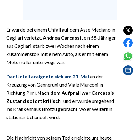
EVENTI
#CARAUNIONE
Er wurde bei einem Unfall auf dem Asse Mediano in
INSULARITÀ
Cagliari verletzt.
Andrea Carcassi
, ein 55-Jähriger
aus Cagliari, starb zwei Wochen nach einem
FOTO
Zusammenstoß mit einem Auto, als er mit einem
Motorroller unterwegs war.
VIDEO
Der Unfall ereignete sich am 23. Mai
an der
INFO AZIENDE
Kreuzung von Genneruxi und Viale Marconi in
ABBONATI
Richtung Pirri.
Nach dem Aufprall war Carcassis
ANNUNCI
Zustand sofort kritisch
, und er wurde umgehend
NECROLOGI
ins Krankenhaus Brotzu gebracht, wo er weiterhin
stationär behandelt wird.
PUBBLICITÀ
SPIAGGE
STORE
Die Nachricht von seinem Tod erreichte uns heute.