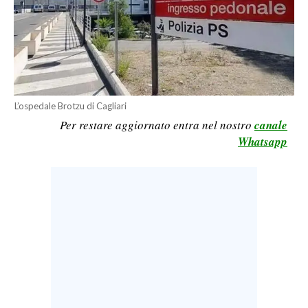
CALCIO
CALCIO REGIONALE
BASKET
VOLLEY
MOTORI
L’ospedale Brotzu di Cagliari
TENNIS
Per restare aggiornato entra nel nostro
canale
Whatsapp
ALTRI SPORT
CULTURA
SPETTACOLI
GOSSIP
SARDI NEL MONDO
NOTIZIE