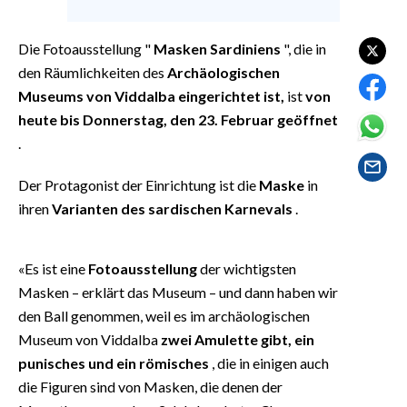
EVENTI
Die Fotoausstellung "
Masken Sardiniens
", die in
#CARAUNIONE
den Räumlichkeiten des
Archäologischen
Museums von Viddalba eingerichtet ist,
ist
von
INSULARITÀ
heute bis Donnerstag, den 23. Februar geöffnet
FOTO
.
VIDEO
Der Protagonist der Einrichtung ist die
Maske
in
ihren
Varianten des sardischen Karnevals
.
INFO AZIENDE
ABBONATI
«Es ist eine
Fotoausstellung
der wichtigsten
ANNUNCI
Masken – erklärt das Museum – und dann haben wir
NECROLOGI
den Ball genommen, weil es im archäologischen
Museum von Viddalba
zwei Amulette gibt, ein
PUBBLICITÀ
punisches und ein römisches
, die in einigen auch
SPIAGGE
die Figuren sind von Masken, die denen der
STORE