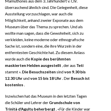
Mamuthones aus dem 3. Jahrhundert v. Chr.
überraschend ähnlich sind. Die Gelegenheit, diese
Ausstellung vorzuschlagen, war auch die
Möglichkeit, anhand zweier Exponate aus dem
Museum über das Thema zu sprechen. Und als
wollte man sagen, dass die Gewohnheit, sich zu
verkleiden, keine moderne oder ethnografische
Sache ist, sondern eine, die ihre Wurzeln in der
entferntesten Geschichte hat. Zu diesem Anlass
wurde auch die
Kopie des berühmten
maskierten Helden
ausgestellt
, der aus
Teti
stammt ».
Die Besuchszeiten
sind
von 9.30 bis
12.30 Uhr
und
von 15 bis 18 Uhr
. Der
Besuch ist
kostenlos
.
Inzwischen hat das Museum in den letzten Tagen
die Schüler und Lehrer der
Grundschule von
Trinità d'Agultu
beherbergt
. «Für die Kinder war