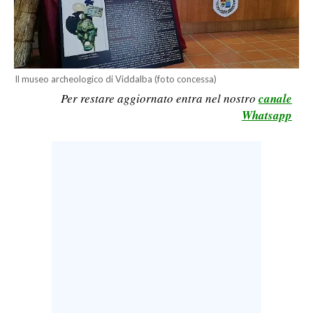
CALCIO
CALCIO REGIONALE
BASKET
Il museo archeologico di Viddalba (foto concessa)
VOLLEY
Per restare aggiornato entra nel nostro
canale
MOTORI
Whatsapp
TENNIS
ALTRI SPORT
CULTURA
SPETTACOLI
GOSSIP
SARDI NEL MONDO
NOTIZIE