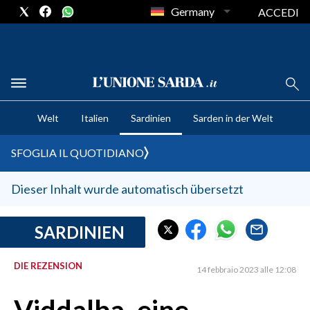
Germany
ACCEDI
CRONACA SARDEGNA
Welt
Italien
Sardinien
Sarden in der Welt
CAGLIARI
PROVINCIA DI CAGLIARI
SFOGLIA IL QUOTIDIANO
SULCIS IGLESIENTE
MEDIO CAMPIDANO
Dieser Inhalt wurde automatisch übersetzt
ORISTANO E PROVINCIA
SASSARI E PROVINCIA
SARDINIEN
GALLURA
DIE REZENSION
NUORO E PROVINCIA
14 febbraio 2023 alle 12:08
OGLIASTRA
AGENDA