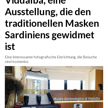
Viddalba, eine
Ausstellung, die den
CRONACA
ITALIA
traditionellen Masken
MONDO
Sardiniens gewidmet
POLITICA
ist
ECONOMIA
Eine interessante fotografische Einrichtung, die Besuche
SERVIZI ALLE IMPRESE
sind kostenlos
LAVORO
BANDI
SPORT IN SARDEGNA
SPORT
RISULTATI E CLASSIFICHE