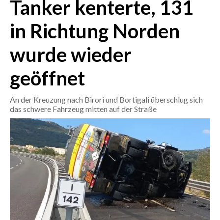
Tanker kenterte, 131
CRONACA
in Richtung Norden
ITALIA
wurde wieder
MONDO
geöffnet
POLITICA
An der Kreuzung nach Birori und Bortigali überschlug sich
ECONOMIA
das schwere Fahrzeug mitten auf der Straße
SERVIZI ALLE IMPRESE
LAVORO
BANDI
SPORT IN SARDEGNA
SPORT
RISULTATI E CLASSIFICHE