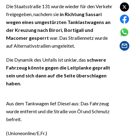
EVENTI
Die Staatsstraße 131 wurde wieder für den Verkehr
freigegeben, nachdem sie
in Richtung Sassari
#CARAUNIONE
wegen eines umgestürzten Tanklastwagens an
der Kreuzung nach Birori, Bortigali und
INSULARITÀ
Macomer gesperrt
war. Das Straßennetz wurde
auf Alternativstraßen umgeleitet.
FOTO
Die Dynamik des Unfalls ist unklar, das
schwere
VIDEO
Fahrzeug könnte gegen die Leitplanke geprallt
sein und sich dann auf die Seite überschlagen
INFO AZIENDE
haben.
ABBONATI
ANNUNCI
Aus dem Tankwagen lief Diesel aus: Das Fahrzeug
NECROLOGI
wurde entfernt und die Straße von Öl und Schmutz
PUBBLICITÀ
befreit.
SPIAGGE
STORE
(Unioneonline/E.Fr.)