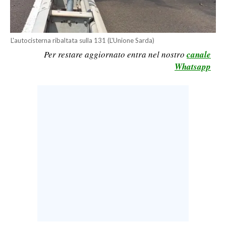
CALCIO
CALCIO REGIONALE
L'autocisterna ribaltata sulla 131 (L'Unione Sarda)
BASKET
Per restare aggiornato entra nel nostro
canale
VOLLEY
Whatsapp
MOTORI
TENNIS
ALTRI SPORT
CULTURA
SPETTACOLI
GOSSIP
SARDI NEL MONDO
NOTIZIE