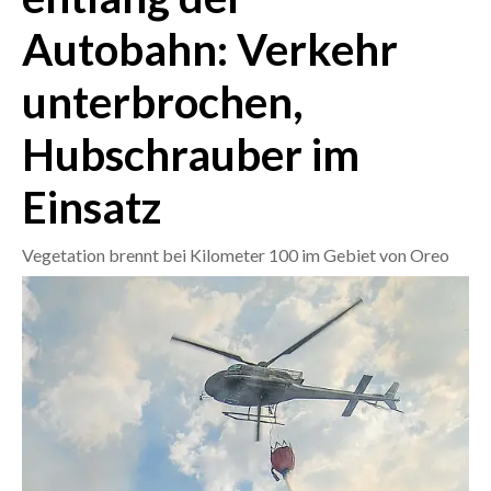
Autobahn: Verkehr
CRONACA
ITALIA
unterbrochen,
MONDO
Hubschrauber im
POLITICA
Einsatz
ECONOMIA
Vegetation brennt bei Kilometer 100 im Gebiet von Oreo
SERVIZI ALLE IMPRESE
LAVORO
BANDI
SPORT IN SARDEGNA
SPORT
RISULTATI E CLASSIFICHE