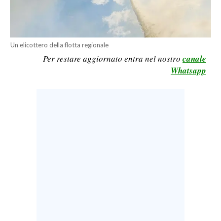
CALCIO
CALCIO REGIONALE
BASKET
Un elicottero della flotta regionale
VOLLEY
Per restare aggiornato entra nel nostro
canale
Whatsapp
MOTORI
TENNIS
ALTRI SPORT
CULTURA
SPETTACOLI
GOSSIP
SARDI NEL MONDO
NOTIZIE