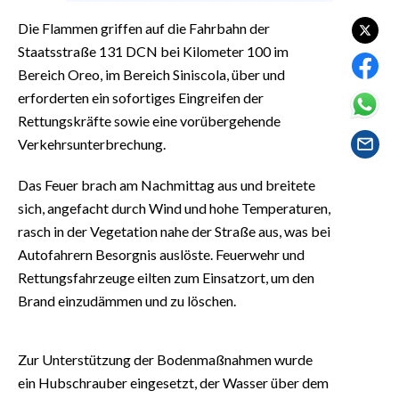
EVENTI
Die Flammen griffen auf die Fahrbahn der
Staatsstraße 131 DCN bei Kilometer 100 im
#CARAUNIONE
Bereich Oreo, im Bereich Siniscola, über und
INSULARITÀ
erforderten ein sofortiges Eingreifen der
Rettungskräfte sowie eine vorübergehende
FOTO
Verkehrsunterbrechung.
VIDEO
Das Feuer brach am Nachmittag aus und breitete
sich, angefacht durch Wind und hohe Temperaturen,
INFO AZIENDE
rasch in der Vegetation nahe der Straße aus, was bei
ABBONATI
Autofahrern Besorgnis auslöste. Feuerwehr und
Rettungsfahrzeuge eilten zum Einsatzort, um den
ANNUNCI
Brand einzudämmen und zu löschen.
NECROLOGI
PUBBLICITÀ
Zur Unterstützung der Bodenmaßnahmen wurde
SPIAGGE
ein Hubschrauber eingesetzt, der Wasser über dem
STORE