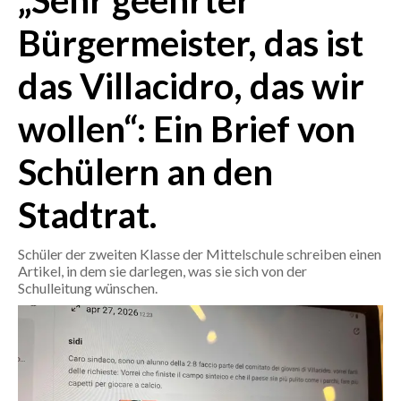
„Sehr geehrter
Bürgermeister, das ist
CRONACA
ITALIA
das Villacidro, das wir
MONDO
wollen“: Ein Brief von
POLITICA
Schülern an den
ECONOMIA
Stadtrat.
SERVIZI ALLE IMPRESE
Schüler der zweiten Klasse der Mittelschule schreiben einen
LAVORO
Artikel, in dem sie darlegen, was sie sich von der
BANDI
Schulleitung wünschen.
SPORT IN SARDEGNA
SPORT
RISULTATI E CLASSIFICHE