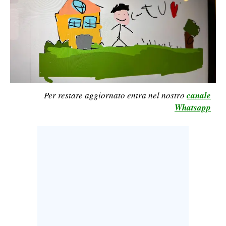
CALCIO
CALCIO REGIONALE
BASKET
VOLLEY
MOTORI
TENNIS
Per restare aggiornato entra nel nostro
canale
ALTRI SPORT
Whatsapp
CULTURA
SPETTACOLI
GOSSIP
SARDI NEL MONDO
NOTIZIE