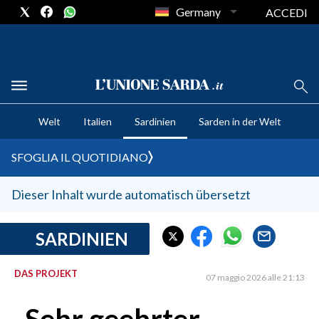
Germany
ACCEDI
CRONACA SARDEGNA
Welt
Italien
Sardinien
Sarden in der Welt
CAGLIARI
PROVINCIA DI CAGLIARI
SFOGLIA IL QUOTIDIANO
SULCIS IGLESIENTE
MEDIO CAMPIDANO
Dieser Inhalt wurde automatisch übersetzt
ORISTANO E PROVINCIA
SASSARI E PROVINCIA
SARDINIEN
GALLURA
DAS PROJEKT
NUORO E PROVINCIA
07 maggio 2026 alle 21:13
OGLIASTRA
AGENDA