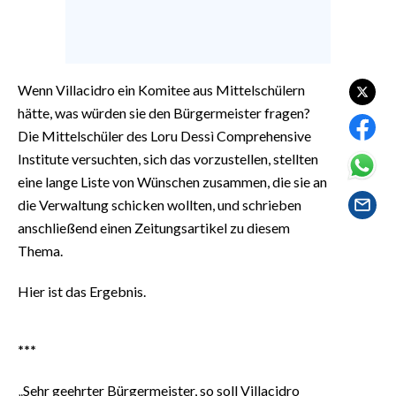
EVENTI
#CARAUNIONE
Wenn Villacidro ein Komitee aus Mittelschülern
INSULARITÀ
hätte, was würden sie den Bürgermeister fragen?
Die Mittelschüler des Loru Dessì Comprehensive
FOTO
Institute versuchten, sich das vorzustellen, stellten
VIDEO
eine lange Liste von Wünschen zusammen, die sie an
die Verwaltung schicken wollten, und schrieben
INFO AZIENDE
anschließend einen Zeitungsartikel zu diesem
ABBONATI
Thema.
ANNUNCI
Hier ist das Ergebnis.
NECROLOGI
PUBBLICITÀ
***
SPIAGGE
STORE
„Sehr geehrter Bürgermeister, so soll Villacidro