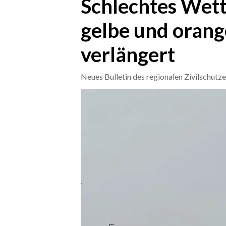
Schlechtes Wett
gelbe und oran
CRONACA
ITALIA
verlängert
MONDO
Neues Bulletin des regionalen Zivilschutz
POLITICA
ECONOMIA
SERVIZI ALLE IMPRESE
LAVORO
BANDI
SPORT IN SARDEGNA
SPORT
RISULTATI E CLASSIFICHE