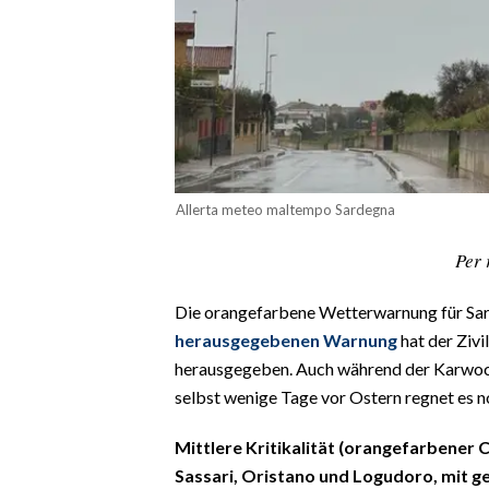
CALCIO
CALCIO REGIONALE
BASKET
VOLLEY
MOTORI
TENNIS
Allerta meteo maltempo Sardegna
ALTRI SPORT
Per 
CULTURA
Die orangefarbene Wetterwarnung für Sar
SPETTACOLI
herausgegebenen Warnung
hat der Zivi
herausgegeben. Auch während der Karwoche
GOSSIP
selbst wenige Tage vor Ostern regnet es 
SARDI NEL MONDO
Mittlere Kritikalität (orangefarbener 
NOTIZIE
Sassari, Oristano und Logudoro, mit g