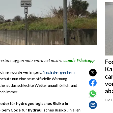
restare aggiornato entra nel nostro
canale Whatsapp
Fo
Ka
dinien wurde verlängert.
Nach der gestern
ca
lschutz nun eine neue offizielle Warnung
vo
 ist das schlechte Wetter unaufhörlich, und
ab
noch immer.
Die 
Code) für hydrogeologisches Risiko in
elbem Code für hydraulisches Risiko
. In allen