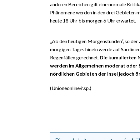
EVENTI
anderen Bereichen gilt eine normale Kritik
Phänomene werden in den drei Gebieten m
#CARAUNIONE
heute 18 Uhr bis morgen 6 Uhr erwartet.
INSULARITÀ
„Ab den heutigen Morgenstunden“, so der Zi
FOTO
morgigen Tages hinein werde auf Sardinie
Regenfällen gerechnet.
Die kumulierten 
VIDEO
werden im Allgemeinen moderat oder ört
nördlichen Gebieten der Insel jedoch ör
INFO AZIENDE
(Unioneonline/r.sp.)
ABBONATI
ANNUNCI
NECROLOGI
PUBBLICITÀ
SPIAGGE
STORE