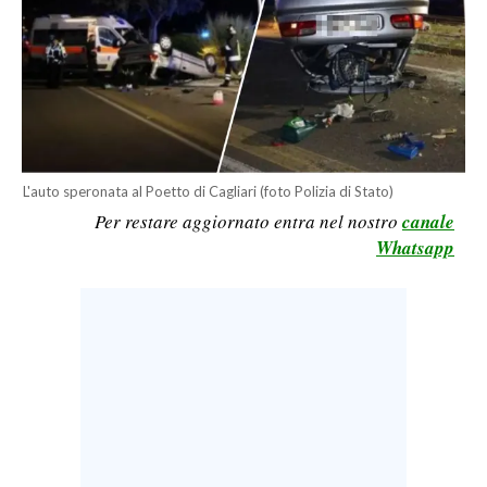
CALCIO
CALCIO REGIONALE
BASKET
VOLLEY
MOTORI
TENNIS
L'auto speronata al Poetto di Cagliari (foto Polizia di Stato)
Per restare aggiornato entra nel nostro
canale
ALTRI SPORT
Whatsapp
CULTURA
SPETTACOLI
GOSSIP
SARDI NEL MONDO
NOTIZIE