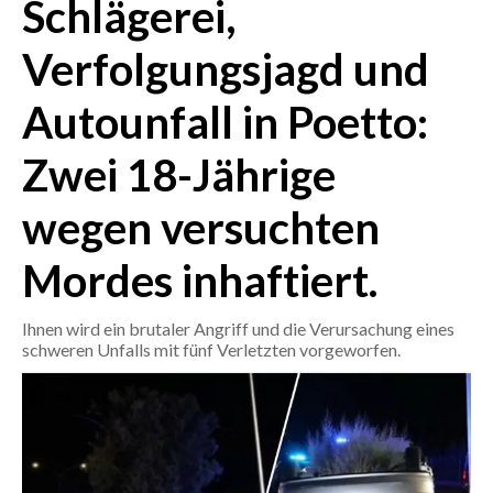
Schlägerei,
CRONACA
Verfolgungsjagd und
ITALIA
Autounfall in Poetto:
MONDO
Zwei 18-Jährige
POLITICA
wegen versuchten
ECONOMIA
Mordes inhaftiert.
SERVIZI ALLE IMPRESE
LAVORO
Ihnen wird ein brutaler Angriff und die Verursachung eines
BANDI
schweren Unfalls mit fünf Verletzten vorgeworfen.
SPORT IN SARDEGNA
SPORT
RISULTATI E CLASSIFICHE