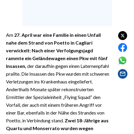
EVENTI
#CARAUNIONE
INSULARITÀ
Am
27. April
war eine Familie in einen Unfall
nahe dem Strand von Poetto in Cagliari
FOTO
verwickelt:
Nach einer Verfolgungsjagd
rammte ein Geländewagen einen Pkw mit fünf
VIDEO
Insassen,
der daraufhin gegen einen Laternenpfahl
prallte. Die Insassen des Pkw wurden mit schweren
INFO AZIENDE
Verletzungen ins Krankenhaus eingeliefert.
ABBONATI
Anderthalb Monate später rekonstruierten
ANNUNCI
Ermittler der Spezialeinheit „Flying Squad“ den
NECROLOGI
Vorfall, der auch mit einem früheren Angriff vor
PUBBLICITÀ
einer Bar, ebenfalls in der Nähe des Strandes von
Poetto, in Verbindung stand.
Zwei 18-Jährige aus
SPIAGGE
Quartu und Monserrato wurden wegen
STORE