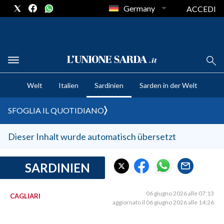
Germany
ACCEDI
CRONACA SARDEGNA
Welt
Italien
Sardinien
Sarden in der Welt
CAGLIARI
PROVINCIA DI CAGLIARI
SFOGLIA IL QUOTIDIANO
SULCIS IGLESIENTE
MEDIO CAMPIDANO
Dieser Inhalt wurde automatisch übersetzt
ORISTANO E PROVINCIA
SASSARI E PROVINCIA
SARDINIEN
GALLURA
NUORO E PROVINCIA
06 giugno 2026 alle 07:13
CAGLIARI
aggiornato il 06 giugno 2026 alle 14:26
OGLIASTRA
AGENDA