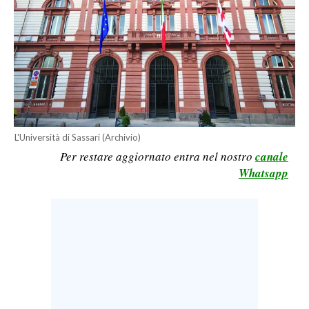
CALCIO
CALCIO REGIONALE
BASKET
VOLLEY
MOTORI
TENNIS
L'Università di Sassari (Archivio)
ALTRI SPORT
Per restare aggiornato entra nel nostro
canale
Whatsapp
CULTURA
SPETTACOLI
GOSSIP
SARDI NEL MONDO
NOTIZIE