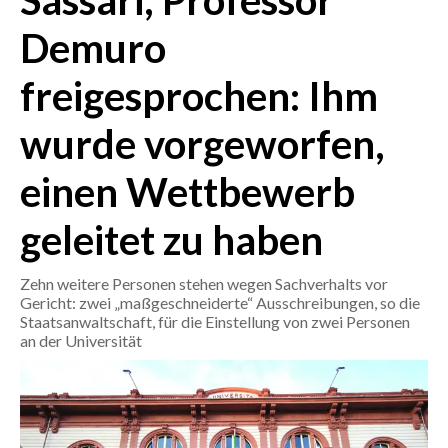
Sassari, Professor
Demuro
CRONACA
ITALIA
freigesprochen: Ihm
MONDO
wurde vorgeworfen,
POLITICA
einen Wettbewerb
ECONOMIA
geleitet zu haben
SERVIZI ALLE IMPRESE
Zehn weitere Personen stehen wegen Sachverhalts vor
LAVORO
Gericht: zwei „maßgeschneiderte“ Ausschreibungen, so die
BANDI
Staatsanwaltschaft, für die Einstellung von zwei Personen
an der Universität
SPORT IN SARDEGNA
SPORT
RISULTATI E CLASSIFICHE