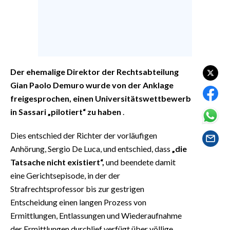
EVENTI
#CARAUNIONE
INSULARITÀ
Der ehemalige Direktor der Rechtsabteilung
FOTO
Gian Paolo Demuro wurde von der Anklage
freigesprochen, einen Universitätswettbewerb
VIDEO
in Sassari „pilotiert“ zu haben
.
INFO AZIENDE
Dies entschied der Richter der vorläufigen
ABBONATI
Anhörung, Sergio De Luca, und entschied, dass
„die
ANNUNCI
Tatsache nicht existiert“,
und beendete damit
eine Gerichtsepisode, in der der
NECROLOGI
Strafrechtsprofessor bis zur gestrigen
PUBBLICITÀ
Entscheidung einen langen Prozess von
SPIAGGE
Ermittlungen, Entlassungen und Wiederaufnahme
STORE
der Ermittlungen durchlief verfügt über völlige