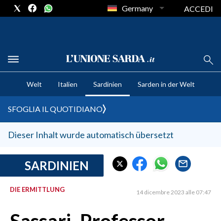
Germany
ACCEDI
CRONACA SARDEGNA
Welt
Italien
Sardinien
Sarden in der Welt
CAGLIARI
PROVINCIA DI CAGLIARI
SFOGLIA IL QUOTIDIANO
SULCIS IGLESIENTE
MEDIO CAMPIDANO
Dieser Inhalt wurde automatisch übersetzt
ORISTANO E PROVINCIA
SASSARI E PROVINCIA
SARDINIEN
GALLURA
DIE ERMITTLUNG
NUORO E PROVINCIA
14 dicembre 2023 alle 07:47
OGLIASTRA
AGENDA