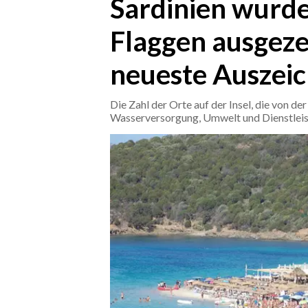
Sardinien wurde
Flaggen ausgezei
CRONACA
ITALIA
neueste Auszei
MONDO
Die Zahl der Orte auf der Insel, die von d
POLITICA
Wasserversorgung, Umwelt und Dienstleis
ECONOMIA
SERVIZI ALLE IMPRESE
LAVORO
BANDI
SPORT IN SARDEGNA
SPORT
RISULTATI E CLASSIFICHE