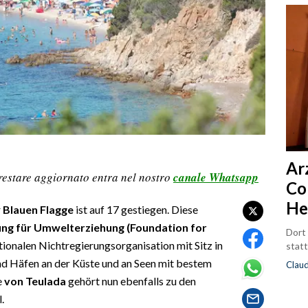
Ar
restare aggiornato entra nel nostro
canale Whatsapp
Co
He
r
Blauen Flagge
ist auf 17 gestiegen. Diese
ung für Umwelterziehung (Foundation for
Dort
ationalen Nichtregierungsorganisation mit Sitz in
statt
nd Häfen an der Küste und an Seen mit bestem
Clau
e
von Teulada
gehört nun ebenfalls zu den
.