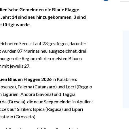
alienische Gemeinden die Blaue Flagge
n Jahr: 14 sind neu hinzugekommen, 3 sind
stätigt wurde.
ichneten Seen ist auf 23 gestiegen, darunter
 wurden 87 Marinas neu ausgezeichnet, drei
hnungen die Region mit den meisten Blauen
 mit jeweils 27.
uen Blauen Flaggen 2026
in Kalabrien:
senza), Falerna (Catanzaro) und Locri (Reggio
in Ligurien: Andora (Savona) und Taggia
rda (Brescia), die neue Seegemeinde; in Apulien:
e); auf Sizilien: Ispica (Ragusa) und Lipari
ntario (Grosseto).