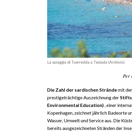
CALCIO
CALCIO REGIONALE
BASKET
VOLLEY
MOTORI
TENNIS
ALTRI SPORT
La spiaggia di Tuerredda a Teulada (Archivio)
CULTURA
Per 
SPETTACOLI
Die Zahl der sardischen Strände
mit de
prestigeträchtige Auszeichnung der
Stift
GOSSIP
Environmental Education)
, einer intern
Kopenhagen, zeichnet jährlich Badeorte u
SARDI NEL MONDO
Wasser, Umwelt und Service aus. Die Küst
NOTIZIE
bereits ausgezeichneten Stränden der Insel