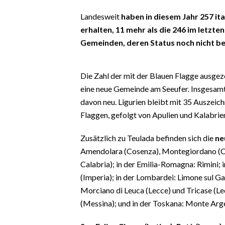
EVENTI
Landesweit
haben in diesem Jahr 257 it
erhalten, 11 mehr als die 246 im letzte
#CARAUNIONE
Gemeinden, deren Status noch nicht be
INSULARITÀ
Die Zahl der mit der Blauen Flagge ausgeze
FOTO
eine neue Gemeinde am Seeufer. Insgesamt
davon neu. Ligurien bleibt mit 35 Auszeic
VIDEO
Flaggen, gefolgt von Apulien und Kalabrien
INFO AZIENDE
Zusätzlich zu Teulada befinden sich die
ne
ABBONATI
Amendolara (Cosenza), Montegiordano (Co
ANNUNCI
Calabria); in der Emilia-Romagna: Rimini; 
NECROLOGI
(Imperia); in der Lombardei: Limone sul Ga
PUBBLICITÀ
Morciano di Leuca (Lecce) und Tricase (Lecc
(Messina); und in der Toskana: Monte Arge
SPIAGGE
STORE