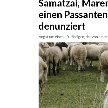
Samatzai, Mare
einen Passanten
CRONACA
ITALIA
denunziert
MONDO
Angst um einen 40-Jährigen, der von eine
POLITICA
ECONOMIA
SERVIZI ALLE IMPRESE
LAVORO
BANDI
SPORT IN SARDEGNA
SPORT
RISULTATI E CLASSIFICHE