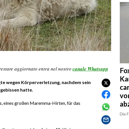
restare aggiornato entra nel nostro
canale Whatsapp
Fo
Ka
agte wegen Körperverletzung, nachdem sein
ca
gebissen hatte.
vo
ab
es, eines großen Maremma-Hirten, für das
Die 