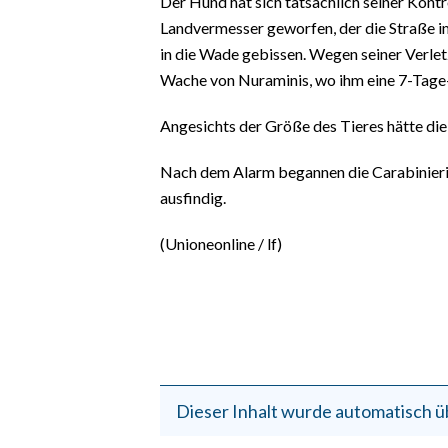
Der Hund hat sich tatsächlich seiner Kontr
EVENTI
Landvermesser geworfen, der die Straße i
in die Wade gebissen. Wegen seiner Verle
#CARAUNIONE
Wache von Nuraminis, wo ihm eine 7-Tage
INSULARITÀ
Angesichts der Größe des Tieres hätte di
FOTO
Nach dem Alarm begannen die Carabinieri
ausfindig.
VIDEO
(Unioneonline / lf)
INFO AZIENDE
ABBONATI
ANNUNCI
NECROLOGI
PUBBLICITÀ
SPIAGGE
Dieser Inhalt wurde automatisch ü
STORE