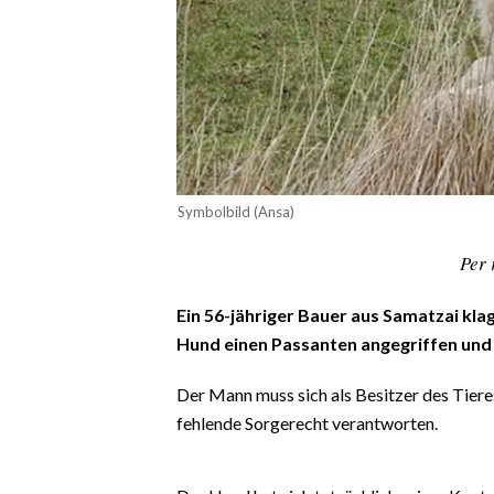
CALCIO
CALCIO REGIONALE
BASKET
VOLLEY
MOTORI
TENNIS
Symbolbild (Ansa)
ALTRI SPORT
Per 
CULTURA
Ein 56-jähriger Bauer aus Samatzai kl
SPETTACOLI
Hund einen Passanten angegriffen und 
GOSSIP
Der Mann muss sich als Besitzer des Tier
fehlende Sorgerecht verantworten.
SARDI NEL MONDO
NOTIZIE