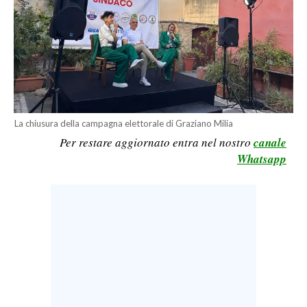
CALCIO
CALCIO REGIONALE
BASKET
VOLLEY
MOTORI
TENNIS
La chiusura della campagna elettorale di Graziano Milia
ALTRI SPORT
Per restare aggiornato entra nel nostro
canale
Whatsapp
CULTURA
SPETTACOLI
GOSSIP
SARDI NEL MONDO
NOTIZIE