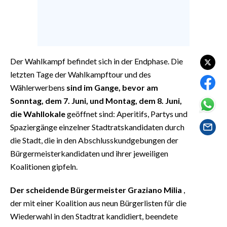
EVENTI
#CARAUNIONE
INSULARITÀ
Der Wahlkampf befindet sich in der Endphase. Die
letzten Tage der Wahlkampftour und des
FOTO
Wählerwerbens
sind im Gange, bevor am
Sonntag, dem 7. Juni, und Montag, dem 8. Juni,
VIDEO
die Wahllokale
geöffnet sind: Aperitifs, Partys und
Spaziergänge einzelner Stadtratskandidaten durch
INFO AZIENDE
die Stadt, die in den Abschlusskundgebungen der
ABBONATI
Bürgermeisterkandidaten und ihrer jeweiligen
ANNUNCI
Koalitionen gipfeln.
NECROLOGI
Der scheidende Bürgermeister Graziano Milia
,
PUBBLICITÀ
der mit einer Koalition aus neun Bürgerlisten für die
SPIAGGE
Wiederwahl in den Stadtrat kandidiert, beendete
STORE