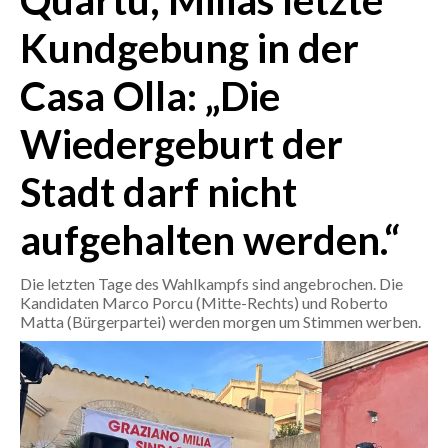
Quartu, Milias letzte
Kundgebung in der
CRONACA
ITALIA
Casa Olla: „Die
MONDO
Wiedergeburt der
POLITICA
Stadt darf nicht
ECONOMIA
aufgehalten werden.“
SERVIZI ALLE IMPRESE
Die letzten Tage des Wahlkampfs sind angebrochen. Die
LAVORO
Kandidaten Marco Porcu (Mitte-Rechts) und Roberto
BANDI
Matta (Bürgerpartei) werden morgen um Stimmen werben.
SPORT IN SARDEGNA
SPORT
RISULTATI E CLASSIFICHE