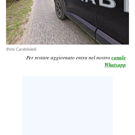
CALCIO
CALCIO REGIONALE
BASKET
VOLLEY
MOTORI
(foto Carabinieri)
TENNIS
Per restare aggiornato entra nel nostro
canale
ALTRI SPORT
Whatsapp
CULTURA
SPETTACOLI
GOSSIP
SARDI NEL MONDO
NOTIZIE