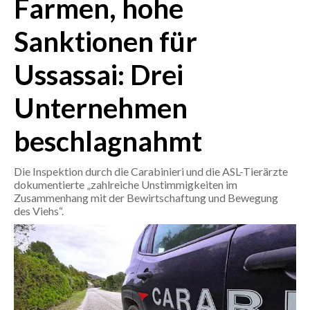
Farmen, hohe
Sanktionen für
CRONACA
ITALIA
Ussassai: Drei
MONDO
Unternehmen
POLITICA
beschlagnahmt
ECONOMIA
Die Inspektion durch die Carabinieri und die ASL-Tierärzte
SERVIZI ALLE IMPRESE
dokumentierte „zahlreiche Unstimmigkeiten im
LAVORO
Zusammenhang mit der Bewirtschaftung und Bewegung
des Viehs“.
BANDI
SPORT IN SARDEGNA
SPORT
RISULTATI E CLASSIFICHE