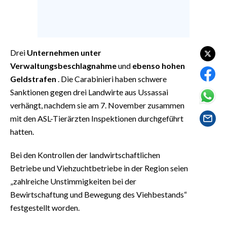
EVENTI
#CARAUNIONE
Drei
Unternehmen unter
INSULARITÀ
Verwaltungsbeschlagnahme
und
ebenso hohen
FOTO
Geldstrafen
. Die Carabinieri haben schwere
Sanktionen gegen drei Landwirte aus Ussassai
VIDEO
verhängt, nachdem sie am 7. November zusammen
mit den ASL-Tierärzten Inspektionen durchgeführt
INFO AZIENDE
hatten.
ABBONATI
Bei den Kontrollen der landwirtschaftlichen
ANNUNCI
Betriebe und Viehzuchtbetriebe in der Region seien
NECROLOGI
„zahlreiche Unstimmigkeiten bei der
PUBBLICITÀ
Bewirtschaftung und Bewegung des Viehbestands“
SPIAGGE
festgestellt worden.
STORE