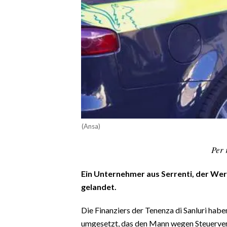
CALCIO
CALCIO REGIONALE
BASKET
VOLLEY
MOTORI
TENNIS
ALTRI SPORT
(Ansa)
CULTURA
Per 
SPETTACOLI
Ein Unternehmer aus Serrenti, der Werb
GOSSIP
gelandet.
SARDI NEL MONDO
Die Finanziers der Tenenza di Sanluri habe
NOTIZIE
umgesetzt, das den Mann wegen Steuerverb