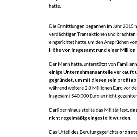
EVENTI
hatte.
#CARAUNIONE
Die Ermittlungen begannen im Jahr 2015 
INSULARITÀ
verdächtiger Transaktionen und brachten 
eingerichtet hatte, um den Ansprüchen von
FOTO
Höhe von insgesamt rund einer Million 
VIDEO
Der Mann hatte, unterstützt von Familien
einige Unternehmensanteile verkauft u
INFO AZIENDE
gegründet, um mit diesen sein profita
ABBONATI
während weitere 2,8 Millionen Euro vor 
insgesamt 540.000 Euro an nicht gezahlte
ANNUNCI
NECROLOGI
Darüber hinaus stellte das Militär fest,
das
PUBBLICITÀ
nicht regelmäßig eingestellt wurden.
SPIAGGE
Das Urteil des Berufungsgerichts
ordnete
STORE