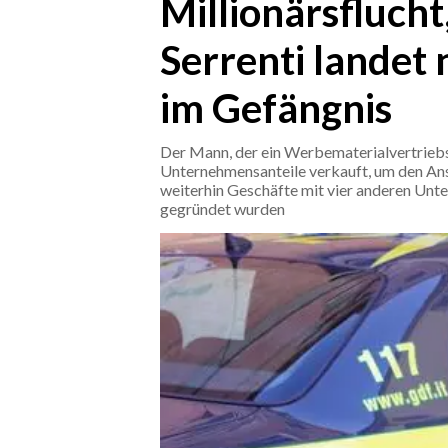
Millionärsfluch
Serrenti landet 
CRONACA
ITALIA
im Gefängnis
MONDO
Der Mann, der ein Werbematerialvertriebs
POLITICA
Unternehmensanteile verkauft, um den Ans
weiterhin Geschäfte mit vier anderen Unt
ECONOMIA
gegründet wurden
SERVIZI ALLE IMPRESE
LAVORO
BANDI
SPORT IN SARDEGNA
SPORT
RISULTATI E CLASSIFICHE