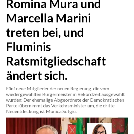
Romina Mura und
Marcella Marini
CRONACA
ITALIA
treten bei, und
MONDO
Fluminis
POLITICA
Ratsmitgliedschaft
ECONOMIA
ändert sich.
SERVIZI ALLE IMPRESE
LAVORO
Fünf neue Mitglieder der neuen Regierung, die vom
BANDI
wiedergewählten Bürgermeister in Rekordzeit ausgewählt
wurden: Der ehemalige Abgeordnete der Demokratischen
Partei übernimmt das Verkehrsministerium, die dritte
SPORT IN SARDEGNA
Neuentdeckung ist Monica Sotgiu.
SPORT
RISULTATI E CLASSIFICHE