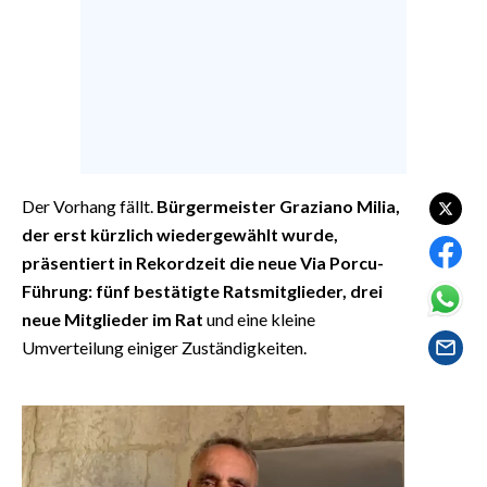
EVENTI
#CARAUNIONE
INSULARITÀ
FOTO
Der Vorhang fällt.
Bürgermeister Graziano Milia,
VIDEO
der erst kürzlich wiedergewählt wurde,
präsentiert in Rekordzeit die neue Via Porcu-
INFO AZIENDE
Führung: fünf bestätigte Ratsmitglieder, drei
ABBONATI
neue Mitglieder im Rat
und eine kleine
ANNUNCI
Umverteilung einiger Zuständigkeiten.
NECROLOGI
PUBBLICITÀ
SPIAGGE
STORE