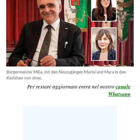
CALCIO
CALCIO REGIONALE
BASKET
VOLLEY
MOTORI
TENNIS
ALTRI SPORT
Bürgermeister Milia, mit den Neuzugängen Marini und Mura in den
Kästchen von oben.
CULTURA
Per restare aggiornato entra nel nostro
canale
Whatsapp
SPETTACOLI
GOSSIP
SARDI NEL MONDO
NOTIZIE