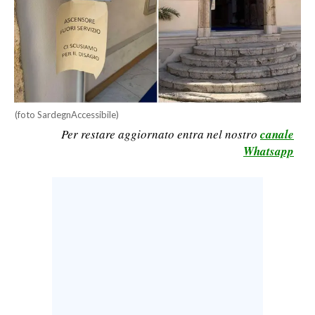
CALCIO
CALCIO REGIONALE
BASKET
VOLLEY
MOTORI
(foto SardegnAccessibile)
TENNIS
Per restare aggiornato entra nel nostro
canale
ALTRI SPORT
Whatsapp
CULTURA
SPETTACOLI
GOSSIP
SARDI NEL MONDO
NOTIZIE