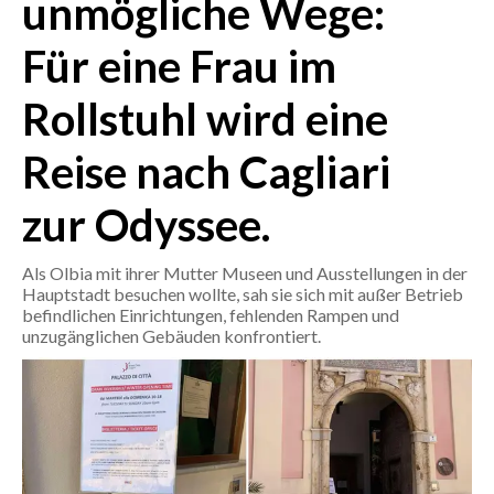
unmögliche Wege:
Für eine Frau im
CRONACA
ITALIA
Rollstuhl wird eine
MONDO
Reise nach Cagliari
POLITICA
zur Odyssee.
ECONOMIA
Als Olbia mit ihrer Mutter Museen und Ausstellungen in der
SERVIZI ALLE IMPRESE
Hauptstadt besuchen wollte, sah sie sich mit außer Betrieb
LAVORO
befindlichen Einrichtungen, fehlenden Rampen und
unzugänglichen Gebäuden konfrontiert.
BANDI
SPORT IN SARDEGNA
SPORT
RISULTATI E CLASSIFICHE