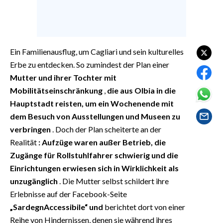
EVENTI
#CARAUNIONE
Ein Familienausflug, um Cagliari und sein kulturelles
INSULARITÀ
Erbe zu entdecken. So zumindest der Plan einer
FOTO
Mutter und ihrer Tochter mit
Mobilitätseinschränkung
,
die aus Olbia in die
VIDEO
Hauptstadt reisten, um ein Wochenende mit
dem Besuch von Ausstellungen und Museen zu
INFO AZIENDE
verbringen
. Doch der Plan scheiterte an der
ABBONATI
Realität
: Aufzüge waren außer Betrieb, die
Zugänge für Rollstuhlfahrer schwierig und die
ANNUNCI
Einrichtungen erwiesen sich in Wirklichkeit als
NECROLOGI
unzugänglich
. Die Mutter selbst schildert ihre
PUBBLICITÀ
Erlebnisse auf der Facebook-Seite
SPIAGGE
„SardegnAccessibile“ und
berichtet dort von einer
STORE
Reihe von Hindernissen, denen sie während ihres