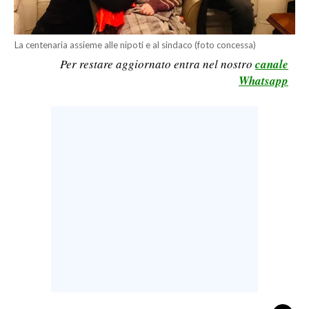
CALCIO
CALCIO REGIONALE
La centenaria assieme alle nipoti e al sindaco (foto concessa)
BASKET
Per restare aggiornato entra nel nostro
canale
Whatsapp
VOLLEY
MOTORI
TENNIS
ALTRI SPORT
CULTURA
SPETTACOLI
GOSSIP
SARDI NEL MONDO
NOTIZIE