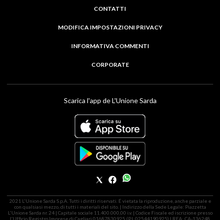
CONTATTI
MODIFICA IMPOSTAZIONI PRIVACY
INFORMATIVA COMMENTI
CORPORATE
Scarica l'app de L'Unione Sarda
2021 L'Unione Sarda S.p.A. Tutti i diritti riservati. É vietata la riproduzione, anche parziale e
con qualsiasi mezzo, di tutti i materiali del sito. | Indirizzo della Sede Legale: Piazzetta
L'Unione Sarda nr. 24 | Capitale sociale 11.400.000,00 i.v. | Codice Fiscale ed iscrizione presso
l'Ufficio Registro Imprese di Cagliari 01687830925 (P.I. 02544190925) | REA: CA-136248