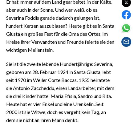
Er hat immer auf dem Land gearbeitet, in der Kälte,
EVENTI
aber auch in der Sonne. Und wer weiß, ob es
Severina Foddis gerade dadurch gelungen ist,
#CARAUNIONE
hundert Kerzen auszublasen? Heute gibt es in Santa
INSULARITÀ
Giusta ein großes Fest für die Oma des Ortes. Im
Kreise ihrer Verwandten und Freunde feierte sie den
FOTO
wichtigen Meilenstein.
VIDEO
Sie ist die zweite lebende Hundertjährige: Severina,
geboren am 28. Februar 1924 in Santa Giusta, lebt
INFO AZIENDE
seit 1970 im Weiler Corte Baccas. 1955 heiratete
ABBONATI
sie Antonio Zaccheddu, einen Landarbeiter, mit dem
sie drei Kinder hatte: Maria Efisia, Sandro und Rita.
ANNUNCI
Heute hat er vier Enkel und eine Urenkelin. Seit
NECROLOGI
2000 ist sie Witwe, doch es vergeht kein Tag, an
PUBBLICITÀ
dem sie nicht an ihren Mann denkt.
SPIAGGE
STORE