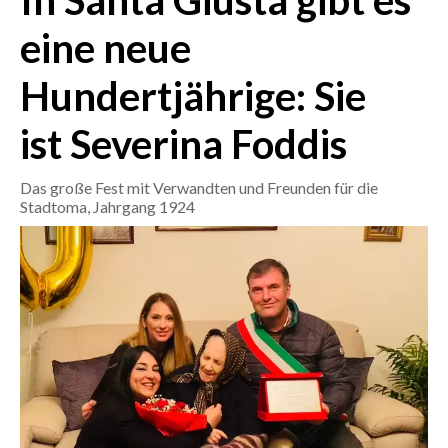
In Santa Giusta gibt es
eine neue
CRONACA
ITALIA
Hundertjährige: Sie
MONDO
ist Severina Foddis
POLITICA
Das große Fest mit Verwandten und Freunden für die
ECONOMIA
Stadtoma, Jahrgang 1924
SERVIZI ALLE IMPRESE
LAVORO
BANDI
SPORT IN SARDEGNA
SPORT
RISULTATI E CLASSIFICHE