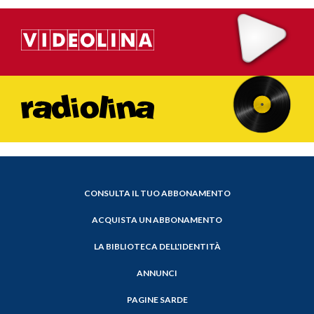
CONSULTA IL TUO ABBONAMENTO
ACQUISTA UN ABBONAMENTO
LA BIBLIOTECA DELL'IDENTITÀ
ANNUNCI
PAGINE SARDE