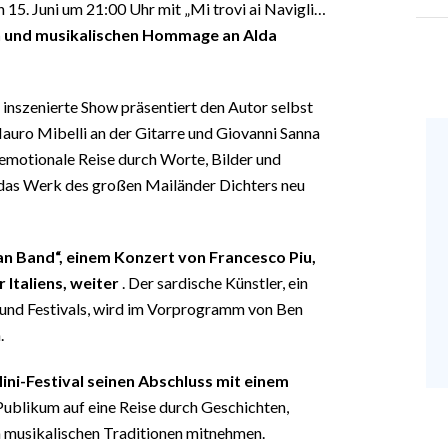
15. Juni um 21:00 Uhr mit „Mi trovi ai Navigli…
en und musikalischen Hommage an Alda
inszenierte Show präsentiert den Autor selbst
Mauro Mibelli an der Gitarre und Giovanni Sanna
 emotionale Reise durch Worte, Bilder und
d das Werk des großen Mailänder Dichters neu
n Band“, einem Konzert von Francesco Piu,
Italiens, weiter
. Der sardische Künstler, ein
n und Festivals, wird im Vorprogramm von Ben
.
Mini-Festival seinen Abschluss mit einem
 Publikum auf eine Reise durch Geschichten,
 musikalischen Traditionen mitnehmen.