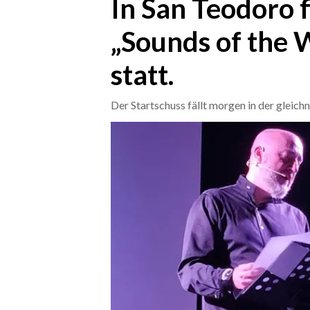
In San Teodoro f
„Sounds of the 
CRONACA
ITALIA
statt.
MONDO
Der Startschuss fällt morgen in der gleich
POLITICA
ECONOMIA
SERVIZI ALLE IMPRESE
LAVORO
BANDI
SPORT IN SARDEGNA
SPORT
RISULTATI E CLASSIFICHE