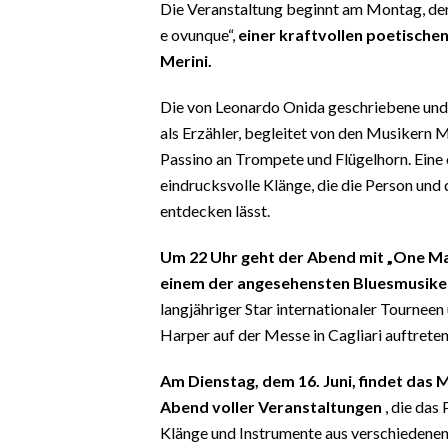
Die Veranstaltung beginnt am Montag, den 
EVENTI
e ovunque“,
einer kraftvollen poetisch
#CARAUNIONE
Merini.
Die von Leonardo Onida geschriebene und 
INSULARITÀ
als Erzähler, begleitet von den Musikern 
FOTO
Passino an Trompete und Flügelhorn. Eine
eindrucksvolle Klänge, die die Person un
VIDEO
entdecken lässt.
INFO AZIENDE
Um 22 Uhr geht der Abend mit „One Ma
einem der angesehensten Bluesmusiker 
ABBONATI
langjähriger Star internationaler Tournee
ANNUNCI
Harper auf der Messe in Cagliari auftreten
NECROLOGI
PUBBLICITÀ
Am Dienstag, dem 16. Juni, findet das 
SPIAGGE
Abend voller Veranstaltungen
, die das
Klänge und Instrumente aus verschiedenen
STORE