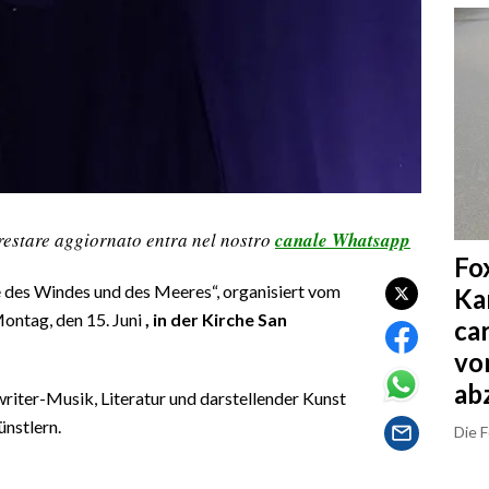
restare aggiornato entra nel nostro
canale Whatsapp
Fo
e des Windes und des Meeres“, organisiert vom
Ka
ontag, den 15. Juni
, in der Kirche San
ca
vo
ab
iter-Musik, Literatur und darstellender Kunst
ünstlern.
Die 