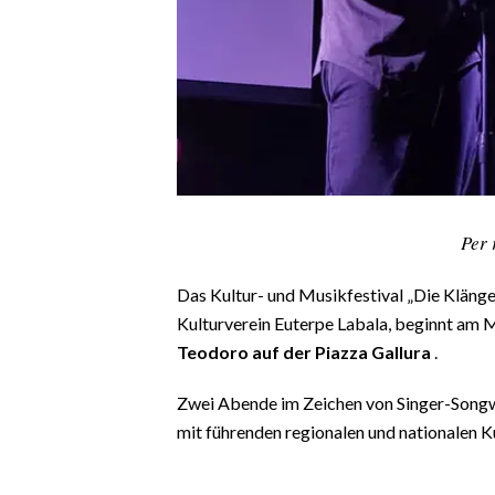
CALCIO
CALCIO REGIONALE
BASKET
VOLLEY
MOTORI
TENNIS
ALTRI SPORT
Per 
CULTURA
Das Kultur- und Musikfestival „Die Kläng
Kulturverein Euterpe Labala, beginnt am M
SPETTACOLI
Teodoro auf der Piazza Gallura
.
GOSSIP
Zwei Abende im Zeichen von Singer-Songwr
mit führenden regionalen und nationalen K
SARDI NEL MONDO
NOTIZIE