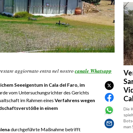
restare aggiornato entra nel nostro
canale Whatsapp
Ve
Sa
chem Seeeigentum in Cala del Faro, im
Vi
rde vom Untersuchungsrichter des Gerichts
Ca
waltschaft im Rahmen eines
Verfahrens wegen
ndschaftsverstöße in einem
Die K
spiel
Bots
man 
lena
durchgeführte Maßnahme betrifft