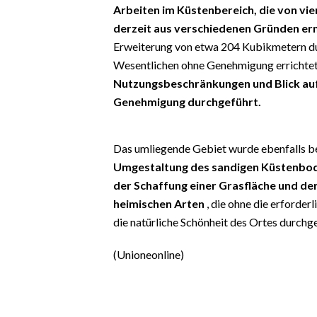
EVENTI
Arbeiten im Küstenbereich, die von vi
derzeit aus verschiedenen Gründen erm
#CARAUNIONE
Erweiterung von etwa 204 Kubikmetern du
Wesentlichen ohne Genehmigung errichte
INSULARITÀ
Nutzungsbeschränkungen und Blick auf
Genehmigung durchgeführt.
FOTO
VIDEO
Das umliegende Gebiet wurde ebenfalls b
Umgestaltung des sandigen Küstenbod
INFO AZIENDE
der Schaffung einer Grasfläche und de
ABBONATI
heimischen Arten
, die ohne die erforde
die natürliche Schönheit des Ortes durchg
ANNUNCI
NECROLOGI
(Unioneonline)
PUBBLICITÀ
SPIAGGE
STORE