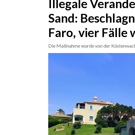
Illegale Verande
Sand: Beschlagn
CRONACA
ITALIA
Faro, vier Fälle
MONDO
Die Maßnahme wurde von der Küstenwach
POLITICA
ECONOMIA
SERVIZI ALLE IMPRESE
LAVORO
BANDI
SPORT IN SARDEGNA
SPORT
RISULTATI E CLASSIFICHE