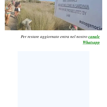
CALCIO
CALCIO REGIONALE
BASKET
VOLLEY
MOTORI
Per restare aggiornato entra nel nostro
canale
Whatsapp
TENNIS
ALTRI SPORT
CULTURA
SPETTACOLI
GOSSIP
SARDI NEL MONDO
NOTIZIE