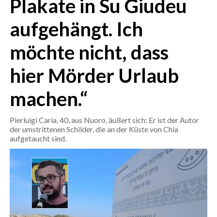
Plakate in Su Giudeu
aufgehängt. Ich
CRONACA
ITALIA
möchte nicht, dass
MONDO
hier Mörder Urlaub
POLITICA
machen.“
ECONOMIA
Pierluigi Caria, 40, aus Nuoro, äußert sich: Er ist der Autor
SERVIZI ALLE IMPRESE
der umstrittenen Schilder, die an der Küste von Chia
LAVORO
aufgetaucht sind.
BANDI
SPORT IN SARDEGNA
SPORT
RISULTATI E CLASSIFICHE