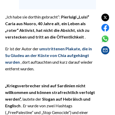
EVENTI
#CARAUNIONE
„Ich habe sie dorthin gebracht“:
Pierluigi „Luisi“
Caria aus Nuoro, 40 Jahre alt, ein Leben als
INSULARITÀ
„roter“ Aktivist, hat nicht die Absicht, sich zu
verstecken und tritt an die Öffentlichkeit
.
FOTO
Er ist der Autor der
umstrittenen Plakate, die in
VIDEO
Su Giudeu an der Küste von Chia aufgehängt
wurden
, dort auftauchten und kurz darauf wieder
INFO AZIENDE
entfernt wurden.
ABBONATI
ANNUNCI
„Kriegsverbrecher sind auf Sardinien nicht
NECROLOGI
willkommen und können strafrechtlich verfolgt
PUBBLICITÀ
werden“,
lautete der
Slogan auf Hebräisch und
SPIAGGE
Englisch
. Er wurde von zwei Hashtags
STORE
(„FreePalestine“ und „Stop Genocide“) und einer