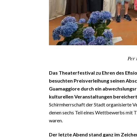
CALCIO
CALCIO REGIONALE
BASKET
VOLLEY
MOTORI
TENNIS
Per 
ALTRI SPORT
Das Theaterfestival zu Ehren des Efisi
CULTURA
besuchten Preisverleihung seinen Absc
Guamaggiore durch ein abwechslungsr
SPETTACOLI
kulturellen Veranstaltungen bereichert
Schirmherrschaft der Stadt organisierte 
GOSSIP
denen sechs Teil eines Wettbewerbs mit T
waren.
SARDI NEL MONDO
NOTIZIE
Der letzte Abend stand ganz im Zeiche