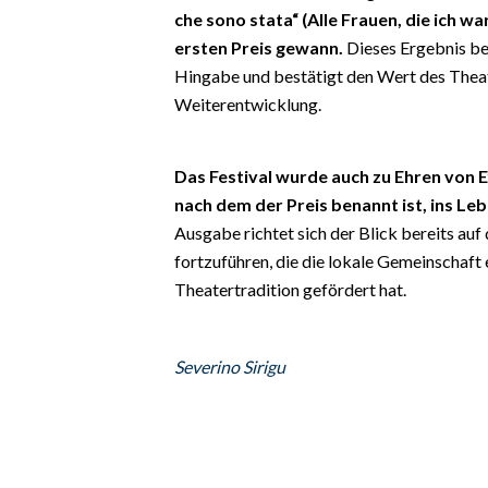
EVENTI
che sono stata“ (Alle Frauen, die ich 
ersten Preis gewann.
Dieses Ergebnis be
#CARAUNIONE
Hingabe und bestätigt den Wert des Theate
Weiterentwicklung.
INSULARITÀ
FOTO
Das Festival wurde auch zu Ehren von E
nach dem der Preis benannt ist, ins Le
VIDEO
Ausgabe richtet sich der Blick bereits auf 
fortzuführen, die die lokale Gemeinschaft
INFO AZIENDE
Theatertradition gefördert hat.
ABBONATI
ANNUNCI
Severino Sirigu
NECROLOGI
PUBBLICITÀ
SPIAGGE
STORE