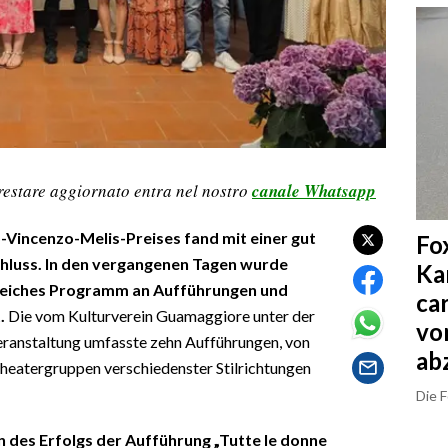
restare aggiornato entra nel nostro
canale Whatsapp
o-Vincenzo-Melis-Preises fand mit einer gut
Fo
hluss. In den vergangenen Tagen wurde
Ka
eiches Programm an Aufführungen und
ca
.
Die vom Kulturverein Guamaggiore unter der
vo
Veranstaltung umfasste zehn Aufführungen, von
ab
heatergruppen verschiedenster Stilrichtungen
Die 
n des Erfolgs der Aufführung „Tutte le donne