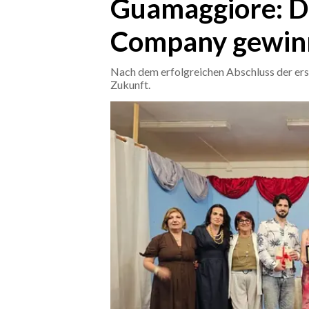
Guamaggiore: D
Company gewinn
CRONACA
ITALIA
Nach dem erfolgreichen Abschluss der erste
MONDO
Zukunft.
POLITICA
ECONOMIA
SERVIZI ALLE IMPRESE
LAVORO
BANDI
SPORT IN SARDEGNA
SPORT
RISULTATI E CLASSIFICHE