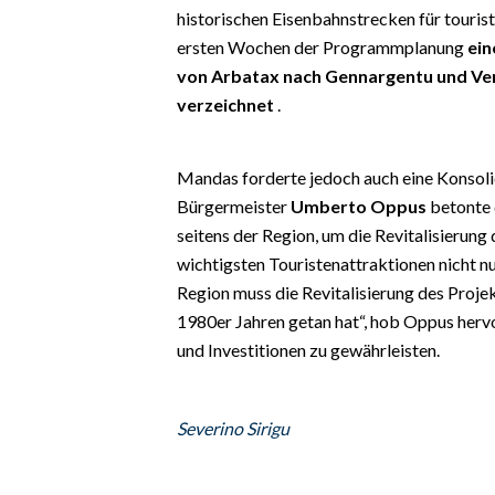
EVENTI
historischen Eisenbahnstrecken für touris
ersten Wochen der Programmplanung
ein
#CARAUNIONE
von Arbatax nach Gennargentu und Ver
verzeichnet
.
INSULARITÀ
FOTO
Mandas forderte jedoch auch eine Konsoli
Bürgermeister
Umberto Oppus
betonte 
VIDEO
seitens der Region, um die Revitalisierung 
wichtigsten Touristenattraktionen nicht nu
INFO AZIENDE
Region muss die Revitalisierung des Projek
ABBONATI
1980er Jahren getan hat“, hob Oppus herv
ANNUNCI
und Investitionen zu gewährleisten.
NECROLOGI
PUBBLICITÀ
Severino Sirigu
SPIAGGE
STORE