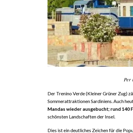
CALCIO
CALCIO REGIONALE
BASKET
VOLLEY
MOTORI
TENNIS
ALTRI SPORT
CULTURA
Per 
SPETTACOLI
Der Trenino Verde (Kleiner Grüner Zug) zä
Sommerattraktionen Sardiniens. Auch heute
GOSSIP
Mandas wieder ausgebucht; rund 140 
schönsten Landschaften der Insel.
SARDI NEL MONDO
NOTIZIE
Dies ist ein deutliches Zeichen für die Popul