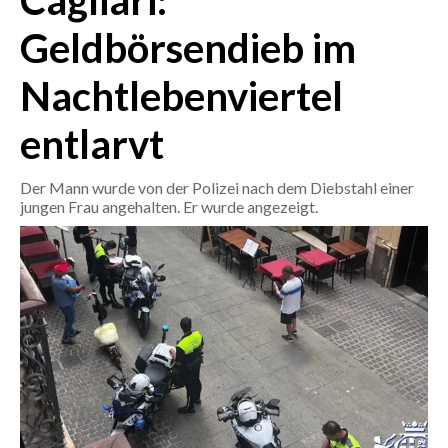
Cagliari:
Geldbörsendieb im
CRONACA
ITALIA
Nachtlebenviertel
MONDO
entlarvt
POLITICA
Der Mann wurde von der Polizei nach dem Diebstahl einer
ECONOMIA
jungen Frau angehalten. Er wurde angezeigt.
SERVIZI ALLE IMPRESE
LAVORO
BANDI
SPORT IN SARDEGNA
SPORT
RISULTATI E CLASSIFICHE