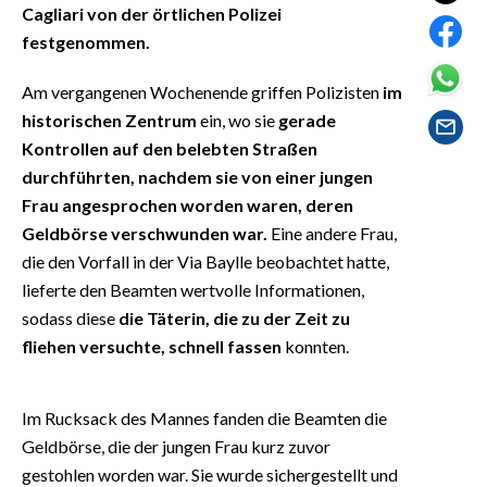
EVENTI
Cagliari von der örtlichen Polizei
festgenommen.
#CARAUNIONE
Am vergangenen Wochenende griffen Polizisten
im
INSULARITÀ
historischen Zentrum
ein, wo sie
gerade
Kontrollen auf den belebten Straßen
FOTO
durchführten, nachdem sie von einer jungen
Frau angesprochen worden waren, deren
VIDEO
Geldbörse verschwunden war.
Eine andere Frau,
die den Vorfall in der Via Baylle beobachtet hatte,
INFO AZIENDE
lieferte den Beamten wertvolle Informationen,
ABBONATI
sodass diese
die Täterin, die zu der Zeit zu
ANNUNCI
fliehen versuchte, schnell fassen
konnten.
NECROLOGI
PUBBLICITÀ
Im Rucksack des Mannes fanden die Beamten die
SPIAGGE
Geldbörse, die der jungen Frau kurz zuvor
STORE
gestohlen worden war. Sie wurde sichergestellt und