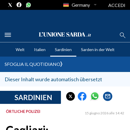
Germany
ACCEDI
CRONACA SARDEGNA
Welt
Italien
Sardinien
Sarden in der Welt
CAGLIARI
PROVINCIA DI CAGLIARI
SFOGLIA IL QUOTIDIANO
SULCIS IGLESIENTE
MEDIO CAMPIDANO
Dieser Inhalt wurde automatisch übersetzt
ORISTANO E PROVINCIA
SASSARI E PROVINCIA
SARDINIEN
GALLURA
ÖRTLICHE POLIZEI
NUORO E PROVINCIA
15 giugno 2026 alle 14:42
OGLIASTRA
AGENDA