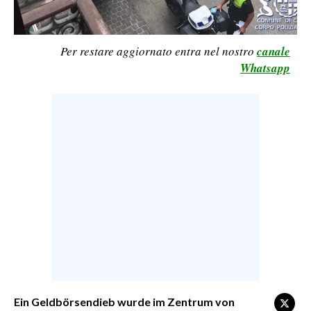
CALCIO
CALCIO REGIONALE
Per restare aggiornato entra nel nostro
canale
BASKET
Whatsapp
VOLLEY
MOTORI
TENNIS
ALTRI SPORT
CULTURA
SPETTACOLI
GOSSIP
SARDI NEL MONDO
NOTIZIE
Ein Geldbörsendieb wurde im Zentrum von