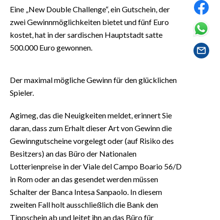
EVENTI
Eine „New Double Challenge“, ein Gutschein, der
zwei Gewinnmöglichkeiten bietet und fünf Euro
#CARAUNIONE
kostet, hat in der sardischen Hauptstadt satte
500.000 Euro gewonnen.
INSULARITÀ
FOTO
Der maximal mögliche Gewinn für den glücklichen
Spieler.
VIDEO
Agimeg, das die Neuigkeiten meldet, erinnert Sie
INFO AZIENDE
daran, dass zum Erhalt dieser Art von Gewinn die
ABBONATI
Gewinngutscheine vorgelegt oder (auf Risiko des
Besitzers) an das Büro der Nationalen
ANNUNCI
Lotterienpreise in der Viale del Campo Boario 56/D
NECROLOGI
in Rom oder an das gesendet werden müssen
PUBBLICITÀ
Schalter der Banca Intesa Sanpaolo. In diesem
SPIAGGE
zweiten Fall holt ausschließlich die Bank den
STORE
Tippschein ab und leitet ihn an das Büro für