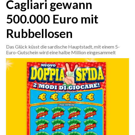
Cagliari gewann
CRONACA
500.000 Euro mit
ITALIA
Rubbellosen
MONDO
Das Glück küsst die sardische Hauptstadt, mit einem 5-
POLITICA
Euro-Gutschein wird eine halbe Million eingesammelt
ECONOMIA
SERVIZI ALLE IMPRESE
LAVORO
BANDI
SPORT IN SARDEGNA
SPORT
RISULTATI E CLASSIFICHE