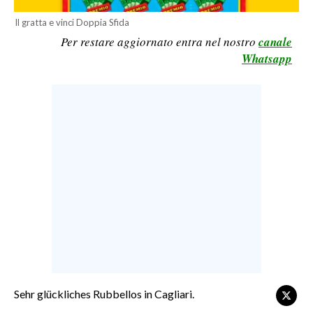
CALCIO
Il gratta e vinci Doppia Sfida
CALCIO REGIONALE
Per restare aggiornato entra nel nostro
canale
Whatsapp
BASKET
VOLLEY
MOTORI
TENNIS
ALTRI SPORT
CULTURA
SPETTACOLI
GOSSIP
SARDI NEL MONDO
Sehr glückliches Rubbellos in Cagliari.
NOTIZIE