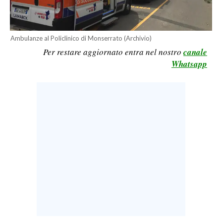
CALCIO
CALCIO REGIONALE
Ambulanze al Policlinico di Monserrato (Archivio)
BASKET
Per restare aggiornato entra nel nostro
canale
VOLLEY
Whatsapp
MOTORI
TENNIS
ALTRI SPORT
CULTURA
SPETTACOLI
GOSSIP
SARDI NEL MONDO
NOTIZIE