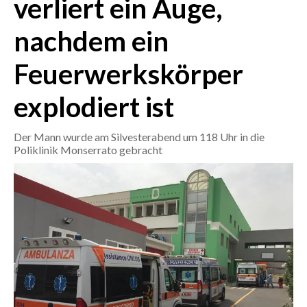
verliert ein Auge,
nachdem ein
CRONACA
ITALIA
Feuerwerkskörper
MONDO
explodiert ist
POLITICA
Der Mann wurde am Silvesterabend um 118 Uhr in die
ECONOMIA
Poliklinik Monserrato gebracht
SERVIZI ALLE IMPRESE
LAVORO
BANDI
SPORT IN SARDEGNA
SPORT
RISULTATI E CLASSIFICHE