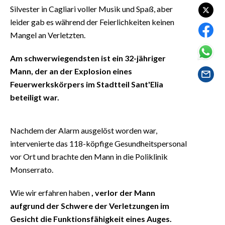
EVENTI
Silvester in Cagliari voller Musik und Spaß, aber
leider gab es während der Feierlichkeiten keinen
#CARAUNIONE
Mangel an Verletzten.
INSULARITÀ
Am schwerwiegendsten ist ein 32-jähriger
Mann, der an der Explosion eines
FOTO
Feuerwerkskörpers im Stadtteil Sant'Elia
beteiligt war.
VIDEO
INFO AZIENDE
Nachdem der Alarm ausgelöst worden war,
ABBONATI
intervenierte das 118-köpfige Gesundheitspersonal
vor Ort und brachte den Mann in die Poliklinik
ANNUNCI
Monserrato.
NECROLOGI
PUBBLICITÀ
Wie wir erfahren haben
, verlor der Mann
SPIAGGE
aufgrund der Schwere der Verletzungen im
STORE
Gesicht die Funktionsfähigkeit eines Auges.