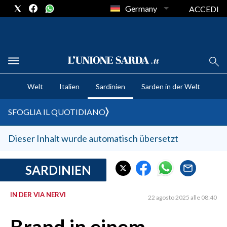
Germany
ACCEDI
CRONACA SARDEGNA
Welt
Italien
Sardinien
Sarden in der Welt
CAGLIARI
PROVINCIA DI CAGLIARI
SFOGLIA IL QUOTIDIANO
SULCIS IGLESIENTE
MEDIO CAMPIDANO
Dieser Inhalt wurde automatisch übersetzt
ORISTANO E PROVINCIA
SASSARI E PROVINCIA
SARDINIEN
GALLURA
IN DER VIA NERVI
NUORO E PROVINCIA
22 agosto 2025 alle 08:40
OGLIASTRA
AGENDA