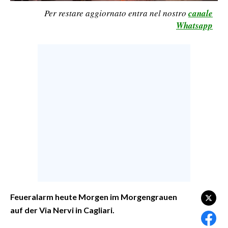
Per restare aggiornato entra nel nostro
canale
CALCIO
Whatsapp
CALCIO REGIONALE
BASKET
VOLLEY
MOTORI
TENNIS
ALTRI SPORT
CULTURA
SPETTACOLI
GOSSIP
Feueralarm heute Morgen im Morgengrauen
SARDI NEL MONDO
auf der Via Nervi in Cagliari.
NOTIZIE