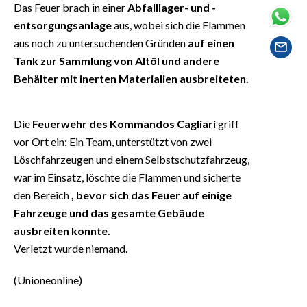
Das Feuer brach in einer
Abfalllager- und -
EVENTI
entsorgungsanlage
aus, wobei sich die Flammen
#CARAUNIONE
aus noch zu untersuchenden Gründen
auf einen
Tank zur Sammlung von Altöl und andere
INSULARITÀ
Behälter mit inerten Materialien ausbreiteten.
FOTO
Die
Feuerwehr des Kommandos Cagliari
griff
VIDEO
vor Ort ein: Ein Team, unterstützt von zwei
Löschfahrzeugen und einem Selbstschutzfahrzeug,
INFO AZIENDE
war im Einsatz, löschte die Flammen und sicherte
ABBONATI
den Bereich
, bevor sich das Feuer auf einige
Fahrzeuge und das gesamte Gebäude
ANNUNCI
ausbreiten konnte.
NECROLOGI
Verletzt wurde niemand.
PUBBLICITÀ
SPIAGGE
(Unioneonline)
STORE