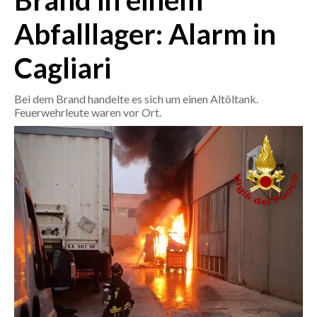
Brand in einem
Abfalllager: Alarm in
CRONACA
ITALIA
Cagliari
MONDO
Bei dem Brand handelte es sich um einen Altöltank.
POLITICA
Feuerwehrleute waren vor Ort.
ECONOMIA
SERVIZI ALLE IMPRESE
LAVORO
BANDI
SPORT IN SARDEGNA
SPORT
RISULTATI E CLASSIFICHE