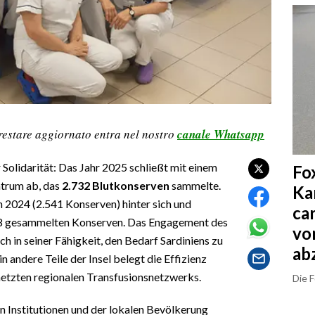
restare aggiornato entra nel nostro
canale Whatsapp
r Solidarität: Das Jahr 2025 schließt mit einem
Fo
ntrum ab, das
2.732 Blutkonserven
sammelte.
Ka
 2024 (2.541 Konserven) hinter sich und
ca
728 gesammelten Konserven. Das Engagement des
vo
uch in seiner Fähigkeit, den Bedarf Sardiniens zu
ab
in andere Teile der Insel belegt die Effizienz
netzten regionalen Transfusionsnetzwerks.
Die 
n Institutionen und der lokalen Bevölkerung