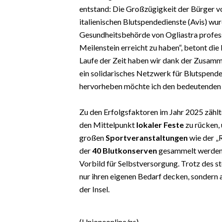
EVENTI
entstand: Die Großzügigkeit der Bürger v
italienischen Blutspendedienste (Avis) w
#CARAUNIONE
Gesundheitsbehörde von Ogliastra professio
Meilenstein erreicht zu haben“, betont die
INSULARITÀ
Laufe der Zeit haben wir dank der Zusamme
ein solidarisches Netzwerk für Blutspend
FOTO
hervorheben möchte ich den bedeutenden B
VIDEO
Zu den Erfolgsfaktoren im Jahr 2025 zählt
INFO AZIENDE
den Mittelpunkt
lokaler Feste
zu rücken,
großen
Sportveranstaltungen
wie der „
ABBONATI
der
40 Blutkonserven
gesammelt werden k
ANNUNCI
Vorbild für Selbstversorgung. Trotz des s
NECROLOGI
nur ihren eigenen Bedarf decken, sondern
PUBBLICITÀ
der Insel.
SPIAGGE
STORE
(Unioneonline/ns)