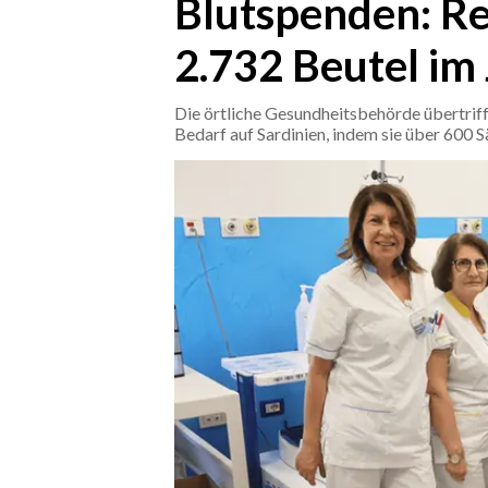
Blutspenden: Re
2.732 Beutel im
CRONACA
ITALIA
Die örtliche Gesundheitsbehörde übertrif
MONDO
Bedarf auf Sardinien, indem sie über 600 S
POLITICA
ECONOMIA
SERVIZI ALLE IMPRESE
LAVORO
BANDI
SPORT IN SARDEGNA
SPORT
RISULTATI E CLASSIFICHE