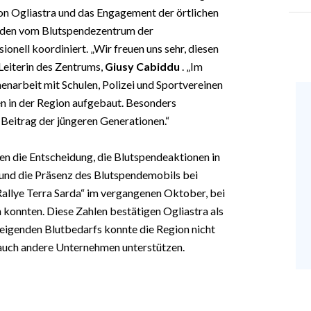
on Ogliastra und das Engagement der örtlichen
urden vom Blutspendezentrum der
nell koordiniert. „Wir freuen uns sehr, diesen
 Leiterin des Zentrums,
Giusy Cabiddu
. „Im
narbeit mit Schulen, Polizei und Sportvereinen
en in der Region aufgebaut. Besonders
eitrag der jüngeren Generationen.“
en die Entscheidung, die Blutspendeaktionen in
 und die Präsenz des Blutspendemobils bei
Rallye Terra Sarda“ im vergangenen Oktober, bei
onnten. Diese Zahlen bestätigen Ogliastra als
teigenden Blutbedarfs konnte die Region nicht
 auch andere Unternehmen unterstützen.