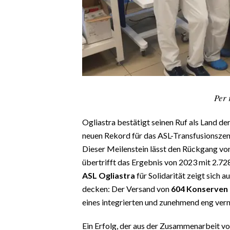
CALCIO
CALCIO REGIONALE
BASKET
VOLLEY
MOTORI
TENNIS
Per 
ALTRI SPORT
Ogliastra bestätigt seinen Ruf als Land de
CULTURA
neuen Rekord für das ASL-Transfusionsze
Dieser Meilenstein lässt den Rückgang von
SPETTACOLI
übertrifft das Ergebnis von 2023 mit 2.
ASL Ogliastra
für Solidarität zeigt sich a
GOSSIP
decken: Der Versand von
604 Konserven
eines integrierten und zunehmend eng ver
SARDI NEL MONDO
NOTIZIE
Ein Erfolg, der aus der Zusammenarbeit vo